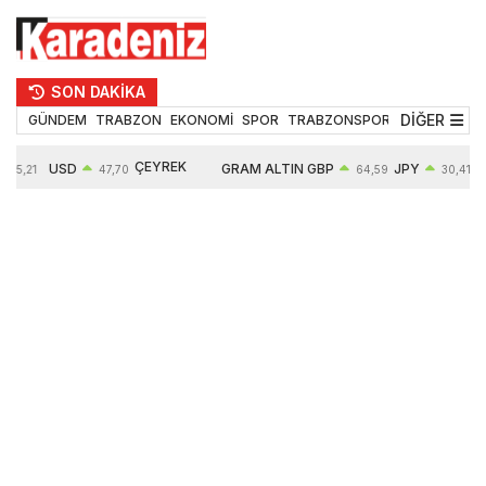
SON DAKİKA
DİĞER
GÜNDEM
TRABZON
EKONOMİ
SPOR
TRABZONSPOR
TEKNOLOJİ
ÇEYREK
USD
GRAM ALTIN
GBP
JPY
55,21
47,70
64,59
30,41
ALTIN
0,17%
6673,58
0,37%
0,72%
10904,00
2,79%
2,55%