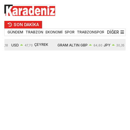
SON DAKİKA
DİĞER
GÜNDEM
TRABZON
EKONOMİ
SPOR
TRABZONSPOR
TEKNOLOJİ
ÇEYREK
USD
GRAM ALTIN
GBP
JPY
55,18
47,70
64,60
30,35
ALTIN
0,16%
6652,76
0,38%
0,54%
10909,00
2,47%
2,60%