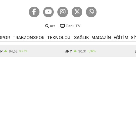
Ara
Canlı TV
SPOR
TRABZONSPOR
TEKNOLOJİ
SAĞLIK
MAGAZİN
EĞİTİM
Sİ
JPY
EUR
4,52
0,27%
30,31
0,39%