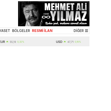
YASET
BÖLGELER
RESMİ İLAN
DİĞER
USD
55,19
0,32%
47,71
0,18%