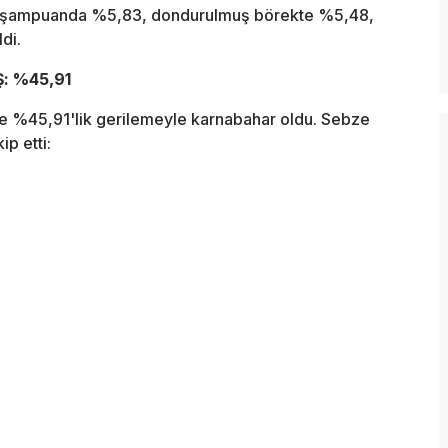
18, şampuanda %5,83, dondurulmuş börekte %5,48,
di.
: %45,91
ise %45,91'lik gerilemeyle karnabahar oldu. Sebze
ip etti: