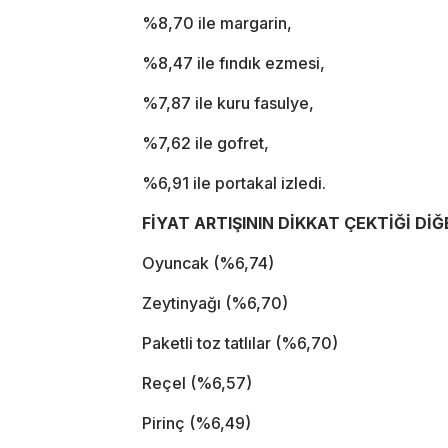
%8,70 ile margarin,
%8,47 ile fındık ezmesi,
%7,87 ile kuru fasulye,
%7,62 ile gofret,
%6,91 ile portakal izledi.
FİYAT ARTIŞININ DİKKAT ÇEKTİĞİ Dİ
Oyuncak (%6,74)
Zeytinyağı (%6,70)
Paketli toz tatlılar (%6,70)
Reçel (%6,57)
Pirinç (%6,49)