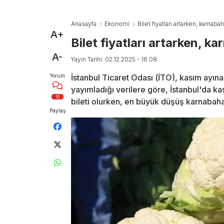
Anasayfa
Ekonomi
Bilet fiyatları artarken, karnaba
A+
Bilet fiyatları artarken, k
A-
Yayın Tarihi: 02.12.2025 - 16:08
Yorum
İstanbul Ticaret Odası (İTO), kasım ayına
yayımladığı verilere göre, İstanbul'da ka
10
bileti olurken, en büyük düşüş karnabah
Paylaş