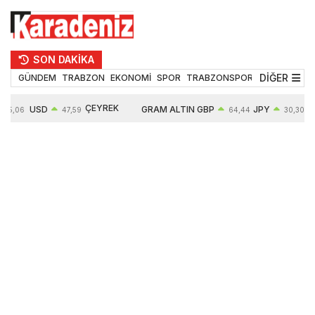
SON DAKİKA
DİĞER
GÜNDEM
TRABZON
EKONOMİ
SPOR
TRABZONSPOR
TEKNOLOJİ
ÇEYREK
USD
GRAM ALTIN
GBP
JPY
55,06
47,59
64,44
30,30
ALTIN
0,06%
6502,99
0,16%
0,06%
10647,00
0,11%
0,78%