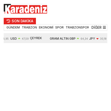
SON DAKİKA
DİĞER
GÜNDEM
TRABZON
EKONOMİ
SPOR
TRABZONSPOR
TEKNOLOJİ
ÇEYREK
USD
GRAM ALTIN
GBP
JPY
54,95
47,59
64,34
30,18
ALTIN
0,05%
6484,95
0,01%
-0,31%
10624,00
-0,17%
0,56%