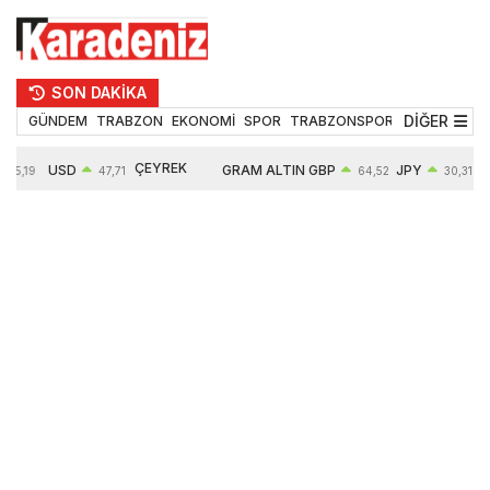
SON DAKİKA
DİĞER
GÜNDEM
TRABZON
EKONOMİ
SPOR
TRABZONSPOR
TEKNOLOJİ
ÇEYREK
USD
GRAM ALTIN
GBP
JPY
55,19
47,71
64,52
30,31
ALTIN
0,18%
6660,55
0,27%
0,39%
10903,00
2,59%
2,54%