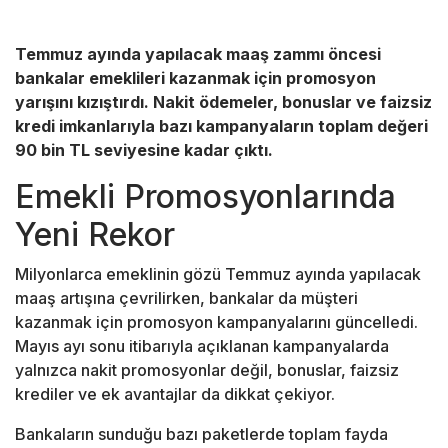
Temmuz ayında yapılacak maaş zammı öncesi
bankalar emeklileri kazanmak için promosyon
yarışını kızıştırdı. Nakit ödemeler, bonuslar ve faizsiz
kredi imkanlarıyla bazı kampanyaların toplam değeri
90 bin TL seviyesine kadar çıktı.
Emekli Promosyonlarında
Yeni Rekor
Milyonlarca emeklinin gözü Temmuz ayında yapılacak
maaş artışına çevrilirken, bankalar da müşteri
kazanmak için promosyon kampanyalarını güncelledi.
Mayıs ayı sonu itibarıyla açıklanan kampanyalarda
yalnızca nakit promosyonlar değil, bonuslar, faizsiz
krediler ve ek avantajlar da dikkat çekiyor.
Bankaların sunduğu bazı paketlerde toplam fayda