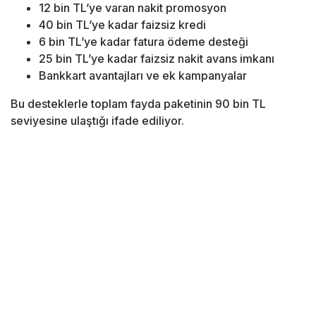
12 bin TL’ye varan nakit promosyon
40 bin TL’ye kadar faizsiz kredi
6 bin TL’ye kadar fatura ödeme desteği
25 bin TL’ye kadar faizsiz nakit avans imkanı
Bankkart avantajları ve ek kampanyalar
Bu desteklerle toplam fayda paketinin 90 bin TL
seviyesine ulaştığı ifade ediliyor.