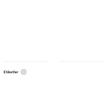
Etiketler