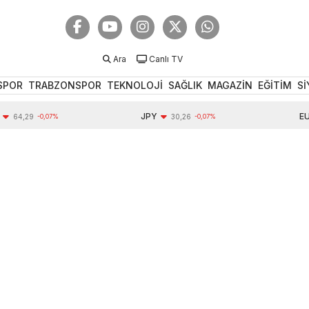
Ara
Canlı TV
SPOR
TRABZONSPOR
TEKNOLOJİ
SAĞLIK
MAGAZİN
EĞİTİM
Sİ
JPY
EUR
29
-0,07%
30,26
-0,07%
55