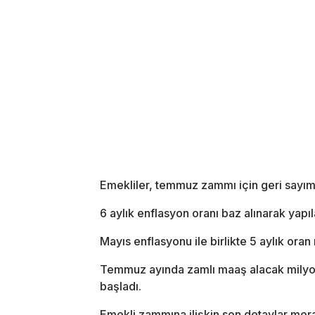
Emekliler, temmuz zammı için geri sayım
6 aylık enflasyon oranı baz alınarak yapıl
Mayıs enflasyonu ile birlikte 5 aylık oran
Temmuz ayında zamlı maaş alacak milyonl
başladı.
Emekli zammına ilişkin son detaylar merak