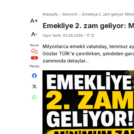
Anasayfa
Ekonomi
Emekliye 2. zam geliyor: Mini
A+
Emekliye 2. zam geliyor: 
A-
Yayın Tarihi: 03.06.2026 - 17:12
Yorum
Milyonlarca emekli vatandaş, temmuz ayı
Gözler TÜİK'e çevrilirken, şimdiden gara
10
zammında detaylar...
Paylaş