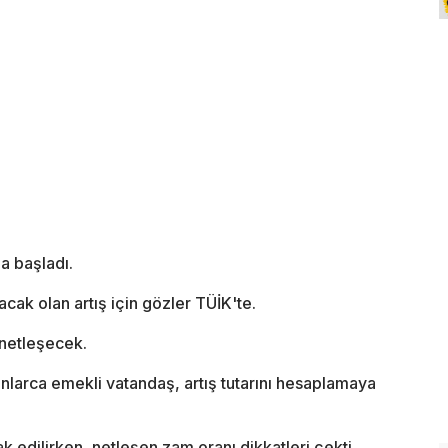
a başladı.
acak olan artış için gözler TÜİK'te.
 netleşecek.
arca emekli vatandaş, artış tutarını hesaplamaya
 edilirken, netleşen zam oranı dikkatleri çekti.