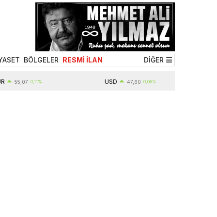
YASET
BÖLGELER
RESMİ İLAN
DİĞER
USD
,07
0,11%
47,60
0,06%