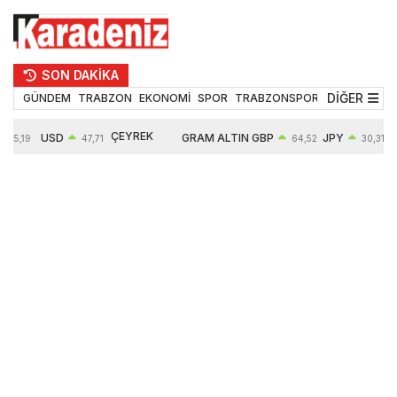
SON DAKİKA
DİĞER
GÜNDEM
TRABZON
EKONOMİ
SPOR
TRABZONSPOR
TEKNOLOJİ
ÇEYREK
USD
GRAM ALTIN
GBP
JPY
55,19
47,71
64,52
30,31
ALTIN
0,18%
6660,55
0,27%
0,39%
10904,00
2,59%
2,55%