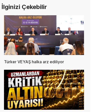
İlginizi Çekebilir
Türker VEYAŞ halka arz ediliyor