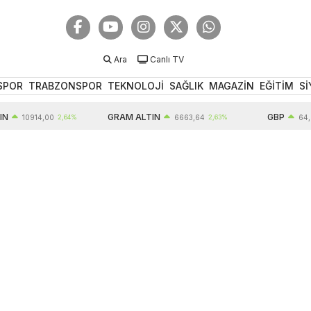
Ara
Canlı TV
SPOR
TRABZONSPOR
TEKNOLOJİ
SAĞLIK
MAGAZİN
EĞİTİM
Sİ
GRAM ALTIN
GBP
10914,00
2,64%
6663,64
2,63%
64,63
0,