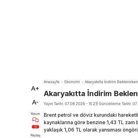
Anasayfa
Ekonomi
Akaryakıtta İndirim Beklenirke
A+
Akaryakıtta İndirim Beklen
A-
Yayın Tarihi: 07.08.2026 - 15:21
| Güncelleme Tarihi: 07
Yorum
Brent petrol ve döviz kurundaki hareketlil
kaynaklarına göre benzine 1,43 TL zam b
10
yaklaşık 1,06 TL olarak yansıması öngörü
Paylaş