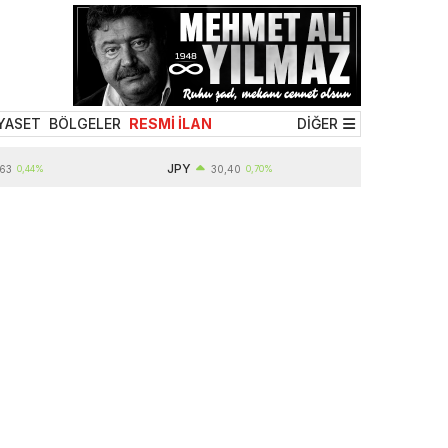
YASET
BÖLGELER
RESMİ İLAN
DİĞER
JPY
44%
30,40
0,70%