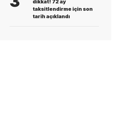
3
dikkat! 72 ay
taksitlendirme için son
tarih açıklandı