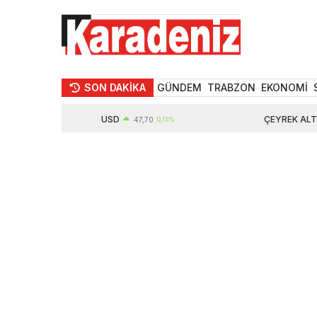
SON DAKİKA
GÜNDEM
TRABZON
EKONOMİ
USD
ÇEYREK ALTIN
47,70
0,15%