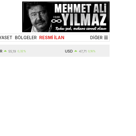
YASET
BÖLGELER
RESMİ İLAN
DİĞER
USD
,19
0,32%
47,71
0,18%