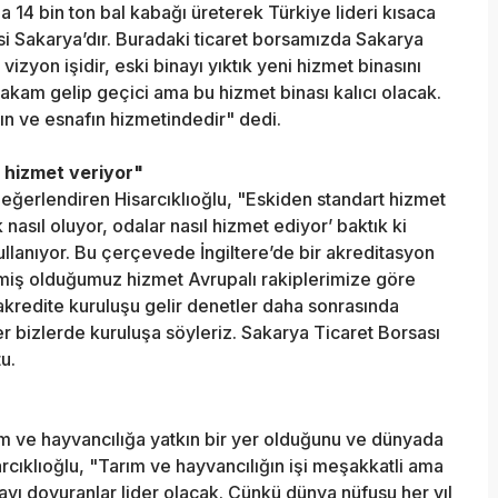
a 14 bin ton bal kabağı üreterek Türkiye lideri kısaca
esi Sakarya’dır. Buradaki ticaret borsamızda Sakarya
vizyon işidir, eski binayı yıktık yeni hizmet binasını
akam gelip geçici ama bu hizmet binası kalıcı olacak.
ın ve esnafın hizmetindedir" dedi.
ı hizmet veriyor"
değerlendiren Hisarcıklıoğlu, "Eskiden standart hizmet
nasıl oluyor, odalar nasıl hizmet ediyor’ baktık ki
kullanıyor. Bu çerçevede İngiltere’de bir akreditasyon
rmiş olduğumuz hizmet Avrupalı rakiplerimize göre
 akredite kuruluşu gelir denetler daha sonrasında
ler bizlerde kuruluşa söyleriz. Sakarya Ticaret Borsası
u.
rım ve hayvancılığa yatkın bir yer olduğunu ve dünyada
rcıklıoğlu, "Tarım ve hayvancılığın işi meşakkatli ama
yı doyuranlar lider olacak. Çünkü dünya nüfusu her yıl