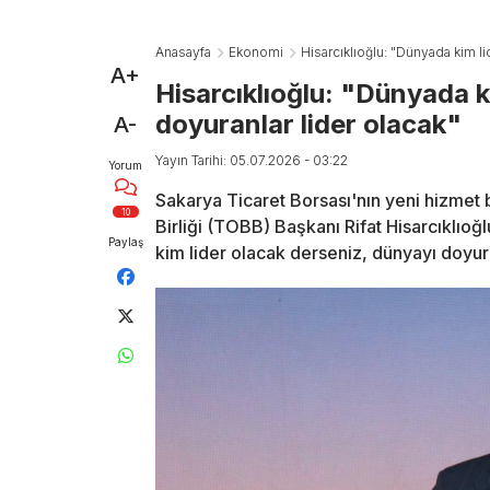
Anasayfa
Ekonomi
Hisarcıklıoğlu: "Dünyada kim l
A+
Hisarcıklıoğlu: "Dünyada k
doyuranlar lider olacak"
A-
Yayın Tarihi: 05.07.2026 - 03:22
Yorum
Sakarya Ticaret Borsası'nın yeni hizmet b
10
Birliği (TOBB) Başkanı Rifat Hisarcıklıoğ
Paylaş
kim lider olacak derseniz, dünyayı doyura