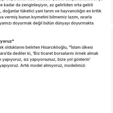
iye kadar da zenginleşiyor, az gelirliden orta gelirli
i, doğanlar tüketici yani tarım ve hayvancılığın en kritik
ya vermiş bunun kıymetini bilmemiz lazım, ısrarla
amızı doyurmak değil bütün dünyayı doyurmakta
ıyoruz"
ek olduklarını belirten Hisarcıklıoğlu, "İslam ülkesi
ara’da dediler ki, ‘Biz ticaret borsalarını örnek almak
 yapıyoruz, siz yapıyorsunuz, bize yol gösterin’
yapıyoruz. Artık model almıyoruz, modelimizi