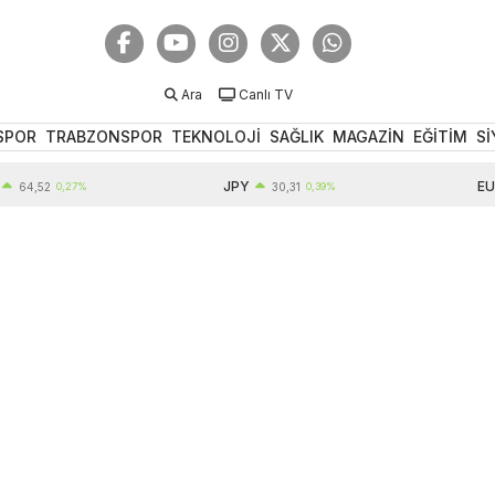
Ara
Canlı TV
SPOR
TRABZONSPOR
TEKNOLOJİ
SAĞLIK
MAGAZİN
EĞİTİM
Sİ
JPY
EUR
52
0,27%
30,31
0,39%
55