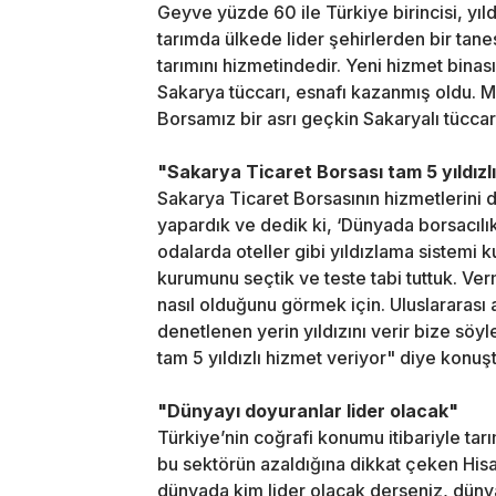
Geyve yüzde 60 ile Türkiye birincisi, yıld
tarımda ülkede lider şehirlerden bir tan
tarımını hizmetindedir. Yeni hizmet binası 
Sakarya tüccarı, esnafı kazanmış oldu. M
Borsamız bir asrı geçkin Sakaryalı tüccar
"Sakarya Ticaret Borsası tam 5 yıldızl
Sakarya Ticaret Borsasının hizmetlerini 
yapardık ve dedik ki, ‘Dünyada borsacılık 
odalarda oteller gibi yıldızlama sistemi 
kurumunu seçtik ve teste tabi tuttuk. Ve
nasıl olduğunu görmek için. Uluslararası
denetlenen yerin yıldızını verir bize söy
tam 5 yıldızlı hizmet veriyor" diye konuşt
"Dünyayı doyuranlar lider olacak"
Türkiye’nin coğrafi konumu itibariyle ta
bu sektörün azaldığına dikkat çeken Hisa
dünyada kim lider olacak derseniz, dünya