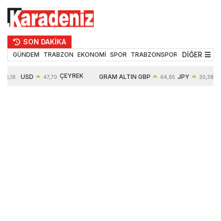
SON DAKİKA
DİĞER
GÜNDEM
TRABZON
EKONOMİ
SPOR
TRABZONSPOR
TEKNOLOJİ
ÇEYREK
USD
GRAM ALTIN
GBP
JPY
55,18
47,70
64,65
30,38
ALTIN
0,17%
6685,26
0,46%
0,64%
10935,00
2,97%
2,84%