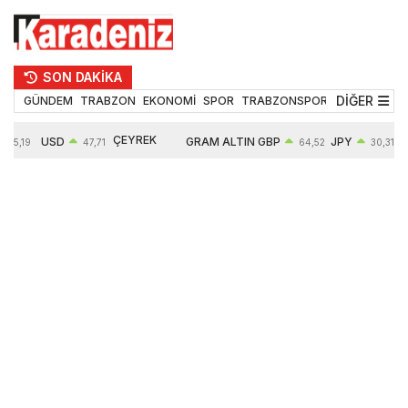
SON DAKİKA
DİĞER
GÜNDEM
TRABZON
EKONOMİ
SPOR
TRABZONSPOR
TEKNOLOJİ
ÇEYREK
USD
GRAM ALTIN
GBP
JPY
55,19
47,71
64,52
30,31
ALTIN
0,18%
6660,55
0,27%
0,39%
10904,00
2,59%
2,55%