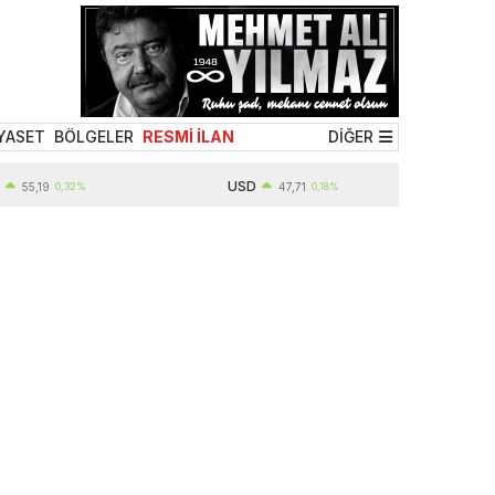
YASET
BÖLGELER
RESMİ İLAN
DİĞER
USD
19
0,32%
47,71
0,18%