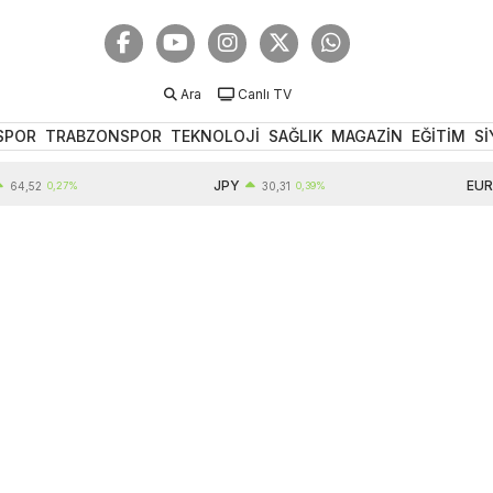
Ara
Canlı TV
SPOR
TRABZONSPOR
TEKNOLOJİ
SAĞLIK
MAGAZİN
EĞİTİM
Sİ
JPY
EUR
2
0,27%
30,31
0,39%
55,