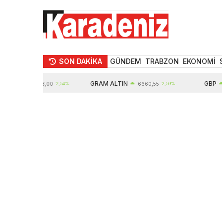
SON DAKİKA
GÜNDEM
TRABZON
EKONOMİ
N
GRAM ALTIN
GBP
10903,00
2,54%
6660,55
2,59%
64,5