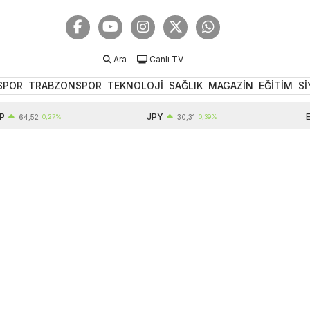
Ara
Canlı TV
SPOR
TRABZONSPOR
TEKNOLOJİ
SAĞLIK
MAGAZİN
EĞİTİM
Sİ
JPY
EUR
4,52
0,27%
30,31
0,39%