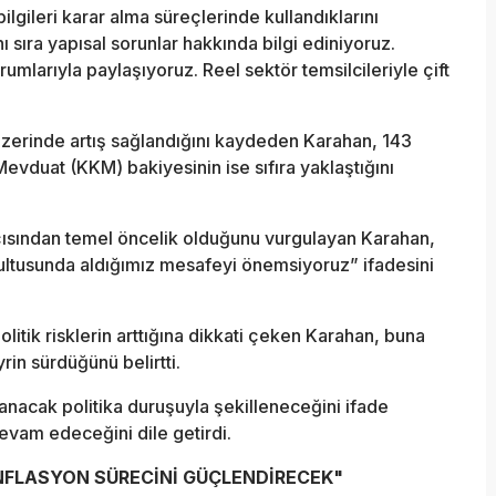
bilgileri karar alma süreçlerinde kullandıklarını
 sıra yapısal sorunlar hakkında bilgi ediniyoruz.
kurumlarıyla paylaşıyoruz. Reel sektör temsilcileriyle çift
zerinde artış sağlandığını kaydeden Karahan, 143
evduat (KKM) bakiyesinin ise sıfıra yaklaştığını
 açısından temel öncelik olduğunu vurgulayan Karahan,
rultusunda aldığımız mesafeyi önemsiyoruz” ifadesini
itik risklerin arttığına dikkati çeken Karahan, buna
rin sürdüğünü belirtti.
nacak politika duruşuyla şekilleneceğini ifade
devam edeceğini dile getirdi.
ENFLASYON SÜRECİNİ GÜÇLENDİRECEK"