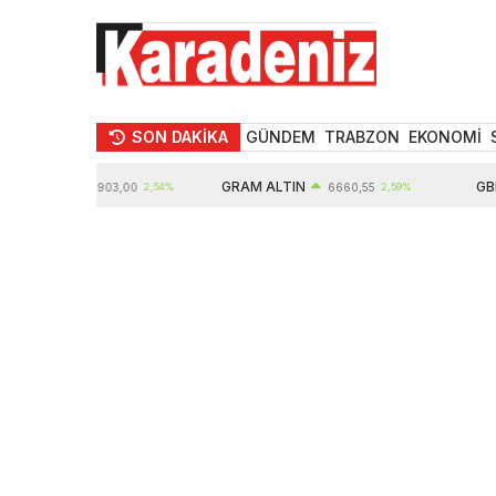
SON DAKİKA
GÜNDEM
TRABZON
EKONOMİ
TIN
GRAM ALTIN
GBP
10903,00
2,54%
6660,55
2,59%
6