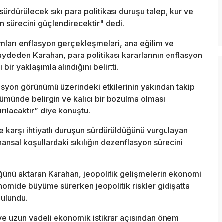
sürdürülecek sıkı para politikası duruşu talep, kur ve
n sürecini güçlendirecektir" dedi.
adımları enflasyon gerçekleşmeleri, ana eğilim ve
kaydeden Karahan, para politikası kararlarının enflasyon
 bir yaklaşımla alındığını belirtti.
syon görünümü üzerindeki etkilerinin yakından takip
ümünde belirgin ve kalıcı bir bozulma olması
rılacaktır” diye konuştu.
e karşı ihtiyatlı duruşun sürdürüldüğünü vurgulayan
ansal koşullardaki sıkılığın dezenflasyon sürecini
üğünü aktaran Karahan, jeopolitik gelişmelerin ekonomi
nomide büyüme sürerken jeopolitik riskler gidişatta
bulundu.
im ve uzun vadeli ekonomik istikrar açısından önem