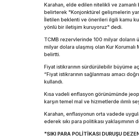
Karahan, elde edilen nitelikli ve zamanlı 
belirterek "Konjonktürel gelişmelerin yanı
İletilen beklenti ve önerileri ilgili kamu 
yönlü bir iletişim kuruyoruz" dedi.
TCMB rezervlerinde 100 milyar doların ü
milyar dolara ulaşmış olan Kur Korumalı M
belirtti.
Fiyat istikrarının sürdürülebilir büyüme
“Fiyat istikrarının sağlanması amacı doğ
kullandı.
Kısa vadeli enflasyon görünümünde jeopol
karşın temel mal ve hizmetlerde ılımlı sey
Karahan, enflasyonun orta vadede uygula
ederek sıkı para politikası yaklaşımının 
"SIKI PARA POLİTİKASI DURUŞU DEZ