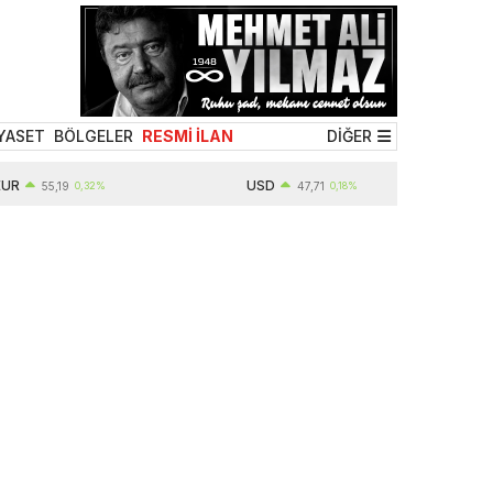
YASET
BÖLGELER
RESMİ İLAN
DİĞER
USD
55,19
0,32%
47,71
0,18%