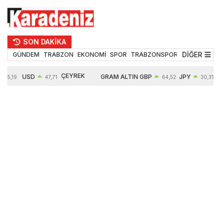
SON DAKİKA
DİĞER
GÜNDEM
TRABZON
EKONOMİ
SPOR
TRABZONSPOR
TEKNOLOJİ
ÇEYREK
USD
GRAM ALTIN
GBP
JPY
55,19
47,71
64,52
30,31
ALTIN
0,18%
6660,55
0,27%
0,39%
10903,00
2,59%
2,54%