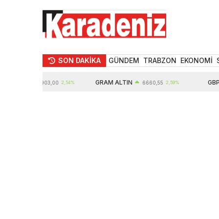
SON DAKİKA
GÜNDEM
TRABZON
EKONOMİ
TIN
GRAM ALTIN
GBP
10903,00
2,54%
6660,55
2,59%
6