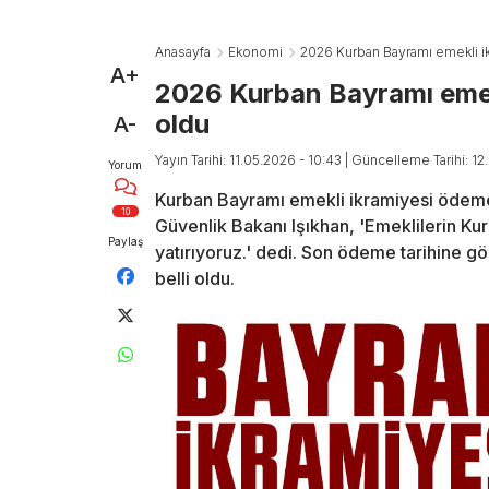
Anasayfa
Ekonomi
2026 Kurban Bayramı emekli ik
A+
2026 Kurban Bayramı emekl
oldu
A-
Yayın Tarihi: 11.05.2026 - 10:43
| Güncelleme Tarihi: 12
Yorum
Kurban Bayramı emekli ikramiyesi ödeme 
10
Güvenlik Bakanı Işıkhan, 'Emeklilerin Ku
Paylaş
yatırıyoruz.' dedi. Son ödeme tarihine gö
belli oldu.