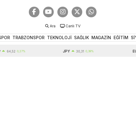
Ara
Canlı TV
SPOR
TRABZONSPOR
TEKNOLOJİ
SAĞLIK
MAGAZİN
EĞİTİM
Sİ
JPY
EUR
4,52
0,27%
30,31
0,39%