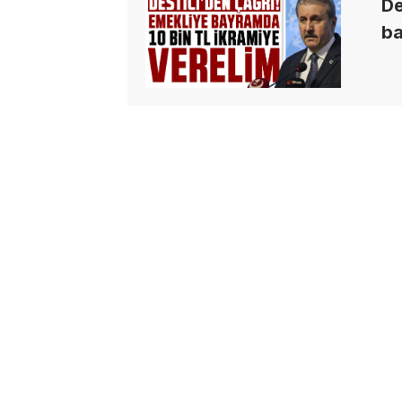
De
ba