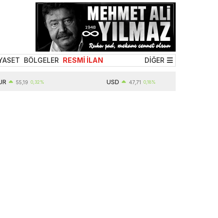
YASET
BÖLGELER
RESMİ İLAN
DİĞER
USD
55,19
0,32%
47,71
0,18%