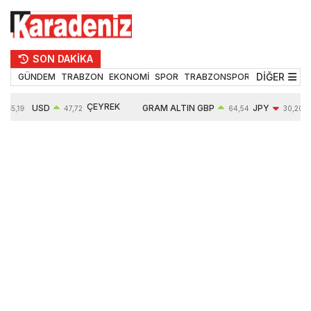
SON DAKİKA
DİĞER
GÜNDEM
TRABZON
EKONOMİ
SPOR
TRABZONSPOR
TEKNOLOJİ
ÇEYREK
USD
GRAM ALTIN
GBP
JPY
55,19
47,72
64,54
30,20
ALTIN
0,02%
6666,65
0,03%
-0,35%
10903,00
0,09%
2,54%