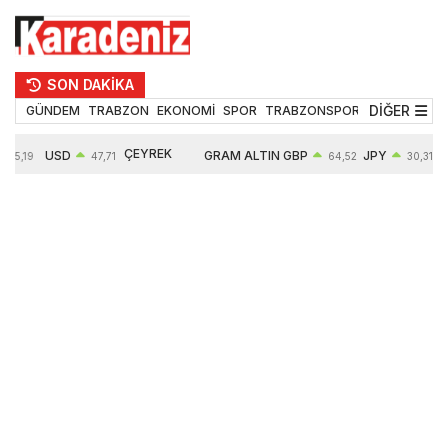
SON DAKİKA
DİĞER
GÜNDEM
TRABZON
EKONOMİ
SPOR
TRABZONSPOR
TEKNOLOJİ
ÇEYREK
USD
GRAM ALTIN
GBP
JPY
55,19
47,71
64,52
30,31
ALTIN
0,18%
6660,55
0,27%
0,39%
10904,00
2,59%
2,55%