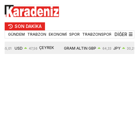
SON DAKİKA
DİĞER
GÜNDEM
TRABZON
EKONOMİ
SPOR
TRABZONSPOR
TEKNOLOJİ
ÇEYREK
USD
GRAM ALTIN
GBP
JPY
55,01
47,56
64,33
30,29
ALTIN
0,08%
6497,85
0,54%
0,45%
10571,00
4,28%
4,27%