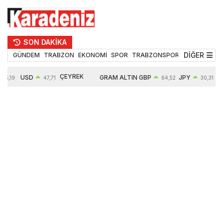
SON DAKİKA
DİĞER
GÜNDEM
TRABZON
EKONOMİ
SPOR
TRABZONSPOR
TEKNOLOJİ
ÇEYREK
USD
GRAM ALTIN
GBP
JPY
55,19
47,71
64,52
30,31
ALTIN
0,18%
6660,55
0,27%
0,39%
10903,00
2,59%
2,54%