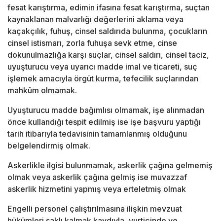
fesat karıştırma, edimin ifasına fesat karıştırma, suçtan
kaynaklanan malvarlığı değerlerini aklama veya
kaçakçılık, fuhuş, cinsel saldırıda bulunma, çocukların
cinsel istismarı, zorla fuhuşa sevk etme, cinse
dokunulmazlığa karşı suçlar, cinsel saldırı, cinsel taciz,
uyuşturucu veya uyarıcı madde imal ve ticareti, suç
işlemek amacıyla örgüt kurma, tefecilik suçlarından
mahkûm olmamak.
Uyuşturucu madde bağımlısı olmamak, işe alınmadan
önce kullandığı tespit edilmiş ise işe başvuru yaptığı
tarih itibarıyla tedavisinin tamamlanmış olduğunu
belgelendirmiş olmak.
Askerlikle ilgisi bulunmamak, askerlik çağına gelmemiş
olmak veya askerlik çağına gelmiş ise muvazzaf
askerlik hizmetini yapmış veya erteletmiş olmak
Engelli personel çalıştırılmasına ilişkin mevzuat
hükümleri saklı kalmak kaydıyla, yurtiçinde ve