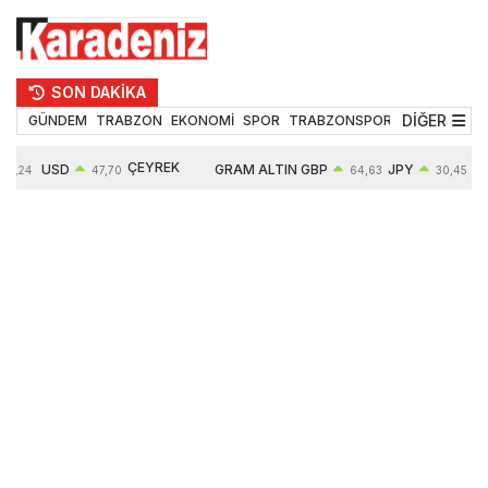
SON DAKİKA
DİĞER
GÜNDEM
TRABZON
EKONOMİ
SPOR
TRABZONSPOR
TEKNOLOJİ
ÇEYREK
USD
GRAM ALTIN
GBP
JPY
55,24
47,70
64,63
30,45
ALTIN
0,17%
6700,20
0,43%
0,85%
10954,00
3,20%
3,02%