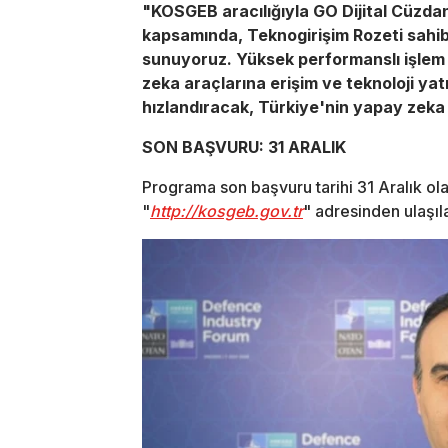
"KOSGEB aracılığıyla GO Dijital Cüzda
kapsamında, Teknogirişim Rozeti sahibi 
sunuyoruz. Yüksek performanslı işlem 
zeka araçlarına erişim ve teknoloji yat
hızlandıracak, Türkiye'nin yapay zeka
SON BAŞVURU: 31 ARALIK
Programa son başvuru tarihi 31 Aralık ola
"
http://kosgeb.gov.tr
" adresinden ulaşıla