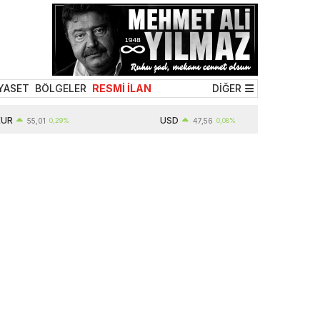
YASET
BÖLGELER
RESMİ İLAN
DİĞER
USD
55,01
0,29%
47,56
0,08%