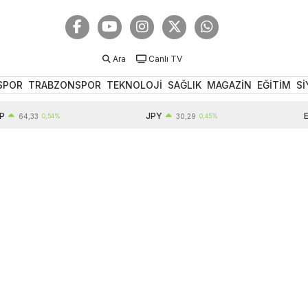
Ara
Canlı TV
SPOR
TRABZONSPOR
TEKNOLOJİ
SAĞLIK
MAGAZİN
EĞİTİM
Sİ
JPY
EUR
,33
0,54%
30,29
0,45%