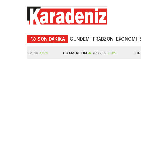
SON DAKİKA
GÜNDEM
TRABZON
EKONOMİ
TIN
GRAM ALTIN
GBP
10571,00
4,27%
6497,85
4,28%
64