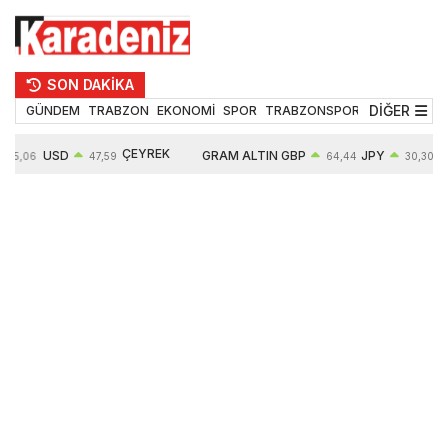
SON DAKİKA
DİĞER
GÜNDEM
TRABZON
EKONOMİ
SPOR
TRABZONSPOR
TEKNOLOJİ
ÇEYREK
USD
GRAM ALTIN
GBP
JPY
55,06
47,59
64,44
30,30
ALTIN
0,06%
6502,99
0,16%
0,06%
10647,00
0,11%
0,78%