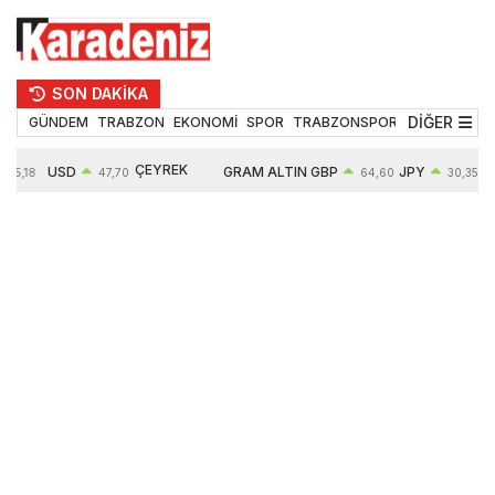
SON DAKİKA
DİĞER
GÜNDEM
TRABZON
EKONOMİ
SPOR
TRABZONSPOR
TEKNOLOJİ
ÇEYREK
USD
GRAM ALTIN
GBP
JPY
55,18
47,70
64,60
30,35
ALTIN
0,16%
6652,76
0,38%
0,54%
10909,00
2,47%
2,60%