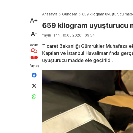
Anasayfa
Gündem
659 kilogram uyuşturucu madd
A+
659 kilogram uyuşturucu m
A-
Yayın Tarihi: 10.05.2026 - 09:54
Yorum
Ticaret Bakanlığı Gümrükler Muhafaza ek
Kapıları ve İstanbul Havalimanı'nda gerç
10
uyuşturucu madde ele geçirildi.
Paylaş