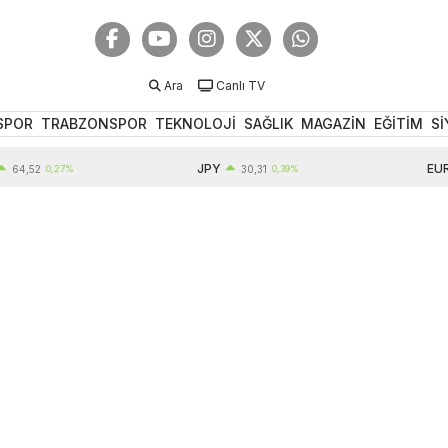
Ara
Canlı TV
SPOR
TRABZONSPOR
TEKNOLOJİ
SAĞLIK
MAGAZİN
EĞİTİM
Sİ
JPY
EUR
2
0,27%
30,31
0,39%
55,