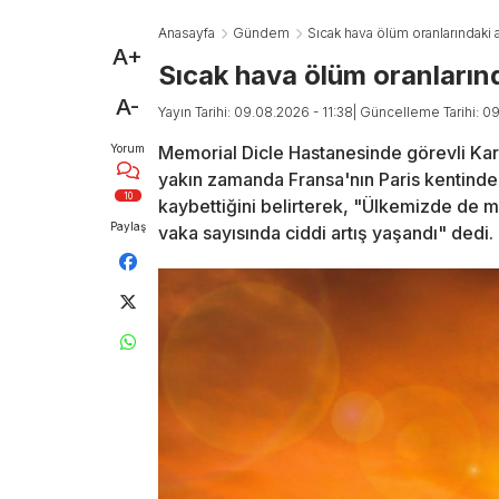
Anasayfa
Gündem
Sıcak hava ölüm oranlarındaki a
A+
Sıcak hava ölüm oranlarınd
A-
Yayın Tarihi: 09.08.2026 - 11:38
| Güncelleme Tarihi: 0
Yorum
Memorial Dicle Hastanesinde görevli Kar
yakın zamanda Fransa'nın Paris kentinde 
10
kaybettiğini belirterek, "Ülkemizde de m
Paylaş
vaka sayısında ciddi artış yaşandı" dedi.