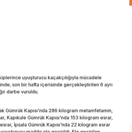
iplerince uyuşturucu kaçakçılığıyla mücadele
de; son bir hafta içerisinde gerçekleştirilen 6 ayrı
ır darbe vuruldu.
lak Gümrük Kapısı'nda 286 kilogram metamfetamin,
rar, Kapıkule Gümrük Kapısı'nda 153 kilogram esrar,
srar, İpsala Gümrük Kapısı'nda 22 kilogram esrar
yuşturucu madde ele geçirildi. Ele geçirilen