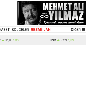
YASET
BÖLGELER
RESMİ İLAN
DİĞER
USD
19
0,32%
47,71
0,18%