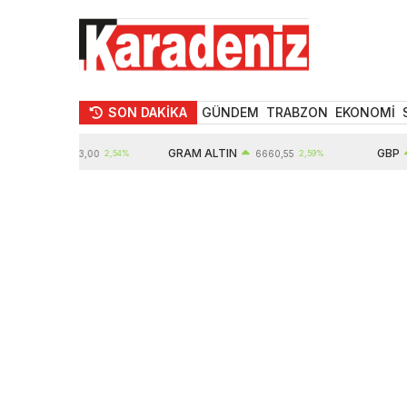
SON DAKİKA
GÜNDEM
TRABZON
EKONOMİ
N
GRAM ALTIN
GBP
10903,00
2,54%
6660,55
2,59%
64,5