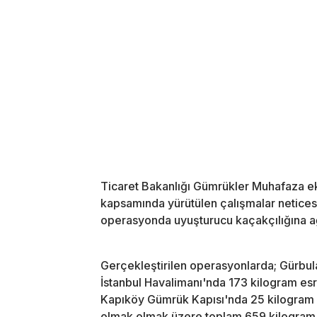
Ticaret Bakanlığı Gümrükler Muhafaza ek
kapsamında yürütülen çalışmalar neticesin
operasyonda uyuşturucu kaçakçılığına ağ
Gerçekleştirilen operasyonlarda; Gürbu
İstanbul Havalimanı'nda 173 kilogram es
Kapıköy Gümrük Kapısı'nda 25 kilogram e
olmak olmak üzere toplam 659 kilogram u