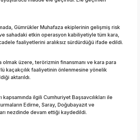
amada, Gümrükler Muhafaza ekiplerinin gelişmiş risk
ı ve sahadaki etkin operasyon kabiliyetiyle tüm kara,
adele faaliyetlerini aralıksız sürdürdüğü ifade edildi.
a olmak üzere, terörizmin finansmanı ve kara para
lü kaçakçılık faaliyetinin önlenmesine yönelik
diği aktarıldı.
 kapsamında ilgili Cumhuriyet Başsavcılıkları ile
turmaların Edirne, Saray, Doğubayazıt ve
rı nezdinde devam ettiği kaydedildi.