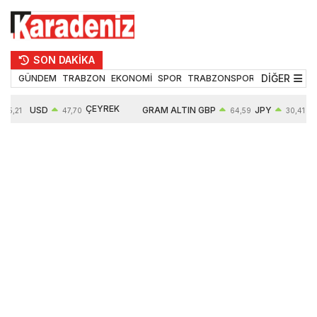
SON DAKİKA
DİĞER
GÜNDEM
TRABZON
EKONOMİ
SPOR
TRABZONSPOR
TEKNOLOJİ
ÇEYREK
USD
GRAM ALTIN
GBP
JPY
55,21
47,70
64,59
30,41
ALTIN
0,17%
6673,58
0,37%
0,72%
10904,00
2,79%
2,55%