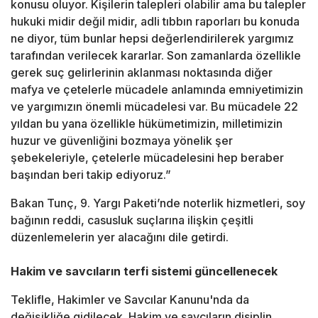
konusu oluyor. Kişilerin talepleri olabilir ama bu talepler
hukuki midir değil midir, adli tıbbın raporları bu konuda
ne diyor, tüm bunlar hepsi değerlendirilerek yargımız
tarafından verilecek kararlar. Son zamanlarda özellikle
gerek suç gelirlerinin aklanması noktasında diğer
mafya ve çetelerle mücadele anlamında emniyetimizin
ve yargımızın önemli mücadelesi var. Bu mücadele 22
yıldan bu yana özellikle hükümetimizin, milletimizin
huzur ve güvenliğini bozmaya yönelik şer
şebekeleriyle, çetelerle mücadelesini hep beraber
başından beri takip ediyoruz.”
Bakan Tunç, 9. Yargı Paketi’nde noterlik hizmetleri, soy
bağının reddi, casusluk suçlarına ilişkin çeşitli
düzenlemelerin yer alacağını dile getirdi.
Hakim ve savcıların terfi sistemi güncellenecek
Teklifle, Hakimler ve Savcılar Kanunu'nda da
değişikliğe gidilecek. Hakim ve savcıların disiplin