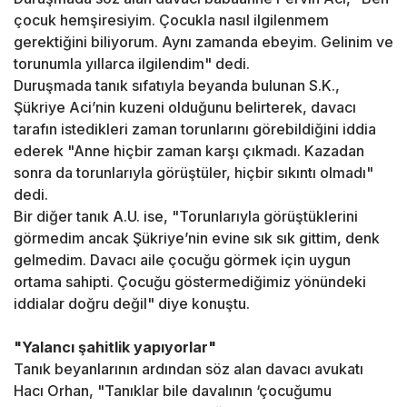
çocuk hemşiresiyim. Çocukla nasıl ilgilenmem
gerektiğini biliyorum. Aynı zamanda ebeyim. Gelinim ve
torunumla yıllarca ilgilendim" dedi.
Duruşmada tanık sıfatıyla beyanda bulunan S.K.,
Şükriye Aci’nin kuzeni olduğunu belirterek, davacı
tarafın istedikleri zaman torunlarını görebildiğini iddia
ederek "Anne hiçbir zaman karşı çıkmadı. Kazadan
sonra da torunlarıyla görüştüler, hiçbir sıkıntı olmadı"
dedi.
Bir diğer tanık A.U. ise, "Torunlarıyla görüştüklerini
görmedim ancak Şükriye’nin evine sık sık gittim, denk
gelmedim. Davacı aile çocuğu görmek için uygun
ortama sahipti. Çocuğu göstermediğimiz yönündeki
iddialar doğru değil" diye konuştu.
"Yalancı şahitlik yapıyorlar"
Tanık beyanlarının ardından söz alan davacı avukatı
Hacı Orhan, "Tanıklar bile davalının ‘çocuğumu