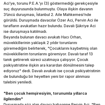
Aci’ye, torunu P.E.A.’yı (3) göstermediği gerekçesiyle
suç duyurusunda bulunmuştu. Olaya ilişkin davanın
3’üncü duruşması, İstanbul 2. Aile Mahkemesi’nde
görüldü. Duruşmada davacılar Özer Aci, Pervin Aci ile
tarafların avukatları hazır bulundu. Davalı Şükriye Aci
ise duruşmaya katılmadı.
Beyanda bulunan davacı avukatı Hacı Orhan,
müvekkillerinin yaklaşık 2 yıldır torunlarını
göremediğini belirterek, "Çocuklarını kaybetmiş olan
müvekkillerim torunlarını göremiyor. Davalı taraf 13
tanık getirerek süreci uzatmaya çalışıyor. Çocuk
psikiyatristine ilişkin ara karardan dönülmesini talep
ediyoruz" dedi. Davalı avukatı ise çocuk psikiyatristinin
de bulunduğu bir heyetten yeni bir rapor alınması
talebini yeniledi.
"Ben çocuk hemşiresiyim, torunumla yıllarca
ilgilendim"
Duruşmada söz alan davacı babaanne Pervin Aci, "Ben