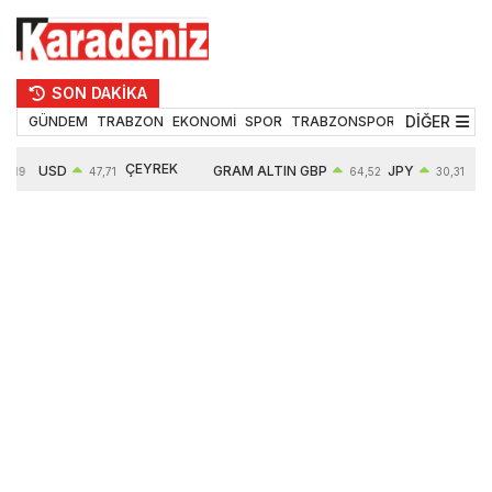
SON DAKİKA
DİĞER
GÜNDEM
TRABZON
EKONOMİ
SPOR
TRABZONSPOR
TEKNOLOJİ
ÇEYREK
USD
GRAM ALTIN
GBP
JPY
5,19
47,71
64,52
30,31
ALTIN
0,18%
6660,55
0,27%
0,39%
10903,00
2,59%
2,54%