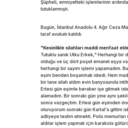
Şüpheli, emniyetteki işlemlerinin ardınd
tutuklanmıştı.
Bugün, İstanbul Anadolu 4. Ağır Ceza 
taraf avukatı katıldı.
"Kesinlikle silahları maddi menfaat el
Tutuklu sanık Utku Erkek," Herhangi bir 
olduğu ve üç dört poşet emanet eşya var
herhangi bir sayım işlemi yapamadım. Bu
eşim benden boşanmak istedi. Hem maddi
bir tane silah aldım evin banyosunda inti
Ertesi gün eşimle beraber işe gitmek iste
alamadım. Bir sonraki gün yine aynı şeki
sonra vazgeçtim. Ertesi gün eşimden önc
oturuyorum sonraki gün Kartal'a gittim i
adliyeye teslim etmekti. Polis memurları 
aldılar işlem yapmak için karakola götür