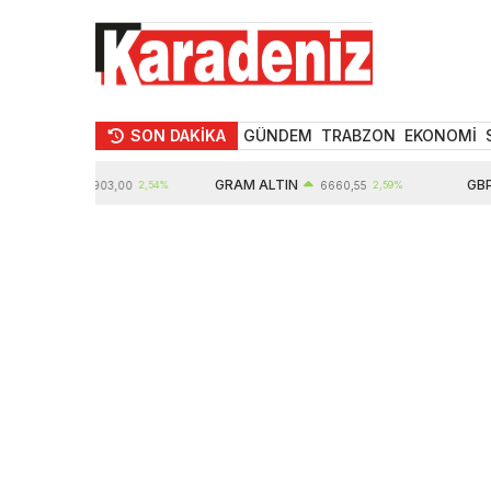
SON DAKİKA
GÜNDEM
TRABZON
EKONOMİ
TIN
GRAM ALTIN
GBP
10903,00
2,54%
6660,55
2,59%
6