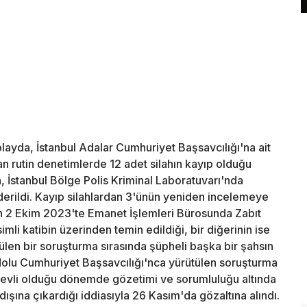
ayda, İstanbul Adalar Cumhuriyet Başsavcılığı'na ait
 rutin denetimlerde 12 adet silahın kayıp olduğu
rın, İstanbul Bölge Polis Kriminal Laboratuvarı'nda
derildi. Kayıp silahlardan 3'ünün yeniden incelemeye
sinin 2 Ekim 2023'te Emanet İşlemleri Bürosunda Zabıt
mli katibin üzerinden temin edildiği, bir diğerinin ise
ülen bir soruşturma sırasında şüpheli başka bir şahsın
olu Cumhuriyet Başsavcılığı'nca yürütülen soruşturma
revli olduğu dönemde gözetimi ve sorumluluğu altında
ışına çıkardığı iddiasıyla 26 Kasım'da gözaltına alındı.