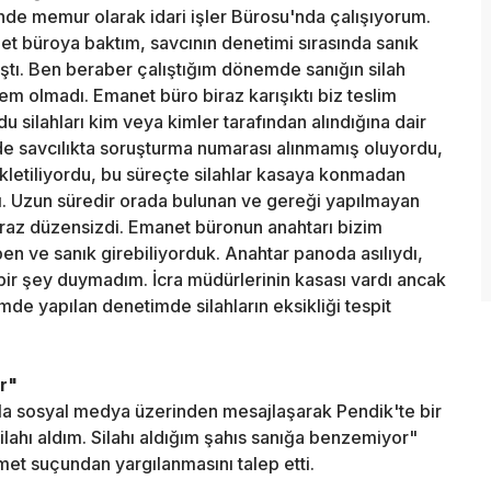
nde memur olarak idari işler Bürosu'nda çalışıyorum.
t büroya baktım, savcının denetimi sırasında sanık
tı. Ben beraber çalıştığım dönemde sanığın silah
em olmadı. Emanet büro biraz karışıktı biz teslim
du silahları kim veya kimler tarafından alındığına dair
de savcılıkta soruşturma numarası alınmamış oluyordu,
kletiliyordu, bu süreçte silahlar kasaya konmadan
tı. Uzun süredir orada bulunan ve gereği yapılmayan
raz düzensizdi. Emanet büronun anahtarı bizim
 ve sanık girebiliyorduk. Anahtar panoda asılıydı,
 bir şey duymadım. İcra müdürlerinin kasası vardı ancak
de yapılan denetimde silahların eksikliği tespit
r"
sla sosyal medya üzerinden mesajlaşarak Pendik'te bir
ilahı aldım. Silahı aldığım şahıs sanığa benzemiyor"
et suçundan yargılanmasını talep etti.