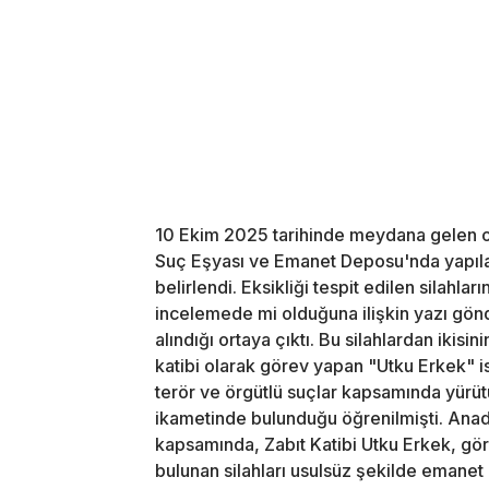
10 Ekim 2025 tarihinde meydana gelen ol
Suç Eşyası ve Emanet Deposu'nda yapılan
belirlendi. Eksikliği tespit edilen silahla
incelemede mi olduğuna ilişkin yazı gön
alındığı ortaya çıktı. Bu silahlardan iki
katibi olarak görev yapan "Utku Erkek" isi
terör ve örgütlü suçlar kapsamında yürüt
ikametinde bulunduğu öğrenilmişti. Anad
kapsamında, Zabıt Katibi Utku Erkek, gö
bulunan silahları usulsüz şekilde emanet d