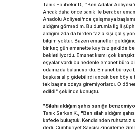
Tanık Ebubekir D., "Ben Adalar Adliyesi'
Ancak daha önce sanık ile beraber emane
Anadolu Adliyesi'nde çalışmaya başlamış
aldığını görmedim. Bu durumla ilgili şüph
aldığımızda da birden fazla kişi çalışıyor
bilgim yoktur. Bazen emanetler geldiğin
bir kaç gün emanette kayıtsız şekilde be
bekletiliyordu. Emanet kısmı çok karışık
eşyalar vardı bu nedenle emanet büro bi
odamızda bulunuyordu. Emanet büroya ben
başkası alıp gidebilirdi ancak ben böyle
tek başına odaya giremiyorlardı. O dönem
edildi" şeklinde konuştu.
"Silahı aldığım şahıs sanığa benzemiyo
Tanık Serkan K., "Ben silah aldığım şahı
kafede buluştuk. Kendisinden ruhsatsız s
dedi. Cumhuriyet Savcısı Zincirleme zimm