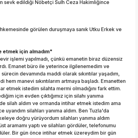
an sevk edildiği Nöbetçi Sulh Ceza Hakimliğince
Mahkemesinde görülen duruşmaya sanık Utku Erkek ve
de etmek için almadım"
devir işlemi yapılmadı, çünkü emanetin biraz düzensiz
dı. Emanet büro ile yeterince ilgilenemedim ve
 sürecin devamında maddi olarak sıkıntılar yaşadım,
 hem manevi sıkıntılarım artmaya başladı. Emanetten
har etmek istedim silahta mermi olmadığını fark ettim.
diğim için evden çıktığımız için silahı yanıma
lde silah aldım ve ormanda intihar etmek istedim ama
e uyandım silahları yanıma aldım. Ben Tuzla'da
skeleye doğru yürüyordum silahları yanıma aldım
üst aramamı yaptı ve silahları gördüler, telefonumu
düler. Bir gün önce intihar etmek üzereydim bir gün