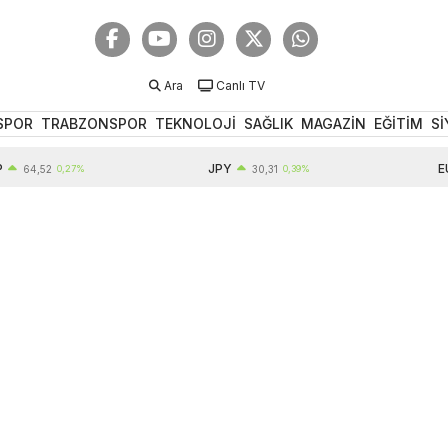
Ara
Canlı TV
SPOR
TRABZONSPOR
TEKNOLOJİ
SAĞLIK
MAGAZİN
EĞİTİM
Sİ
JPY
EUR
4,52
0,27%
30,31
0,39%