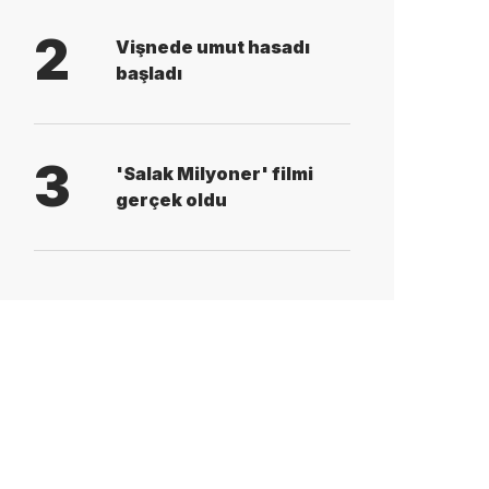
2
Vişnede umut hasadı
başladı
3
'Salak Milyoner' filmi
gerçek oldu