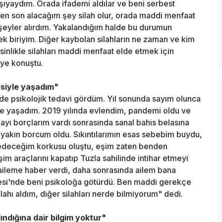
şıyaydım. Orada ifademi aldılar ve beni serbest
m en son alacağım şey silah olur, orada maddi menfaat
şeyler alırdım. Yakalandığım halde bu durumun
cek biriyim. Diğer kaybolan silahların ne zaman ve kim
sinlikle silahları maddi menfaat elde etmek için
iye konuştu.
esiyle yaşadım"
ede psikolojik tedavi gördüm. Yıl sonunda sayım olunca
yle yaşadım. 2019 yılında evlendim, pandemi oldu ve
ayı borçlarım vardı sonrasında sanal bahis belasına
 yakın borcum oldu. Sıkıntılarımın esas sebebim buydu,
ybedeceğim korkusu oluştu, eşim zaten benden
im araçlarını kapatıp Tuzla sahilinde intihar etmeyi
ileme haber verdi, daha sonrasında ailem bana
esi'nde beni psikoloğa götürdü. Ben maddi gerekçe
lahı aldım, diğer silahları nerde bilmiyorum" dedi.
ındığına dair bilgim yoktur"