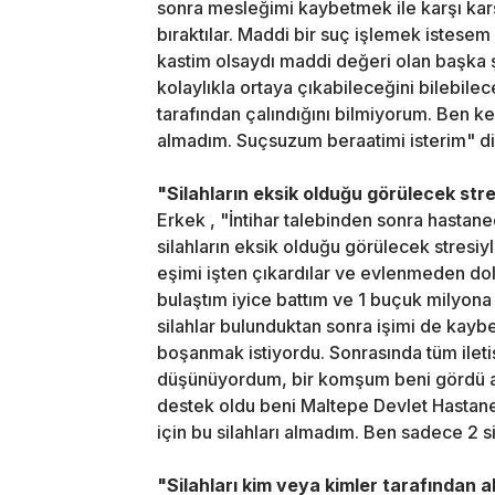
sonra mesleğimi kaybetmek ile karşı kar
bıraktılar. Maddi bir suç işlemek istese
kastim olsaydı maddi değeri olan başka 
kolaylıkla ortaya çıkabileceğini bilebile
tarafından çalındığını bilmiyorum. Ben ke
almadım. Suçsuzum beraatimi isterim" d
"Silahların eksik olduğu görülecek str
Erkek , "İntihar talebinden sonra hastan
silahların eksik olduğu görülecek stresi
eşimi işten çıkardılar ve evlenmeden dol
bulaştım iyice battım ve 1 buçuk milyona
silahlar bulunduktan sonra işimi de ka
boşanmak istiyordu. Sonrasında tüm iletiş
düşünüyordum, bir komşum beni gördü a
destek oldu beni Maltepe Devlet Hastan
için bu silahları almadım. Ben sadece 2 si
"Silahları kim veya kimler tarafından al