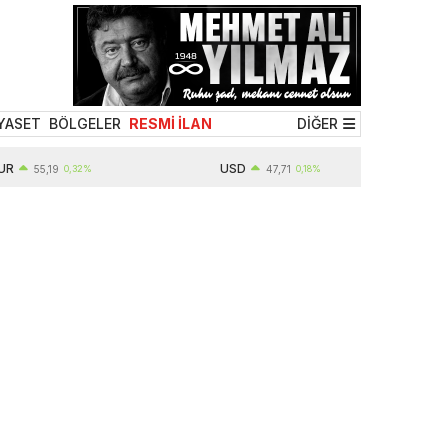
YASET
BÖLGELER
RESMİ İLAN
DİĞER
USD
55,19
0,32%
47,71
0,18%