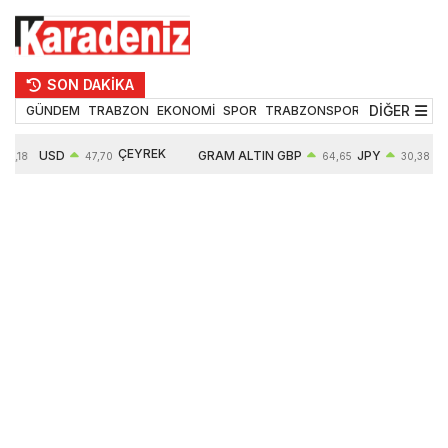
SON DAKİKA
DİĞER
GÜNDEM
TRABZON
EKONOMİ
SPOR
TRABZONSPOR
TEKNOLOJİ
ÇEYREK
USD
GRAM ALTIN
GBP
JPY
55,18
47,70
64,65
30,38
ALTIN
0,17%
6685,26
0,46%
0,64%
10935,00
2,97%
2,84%