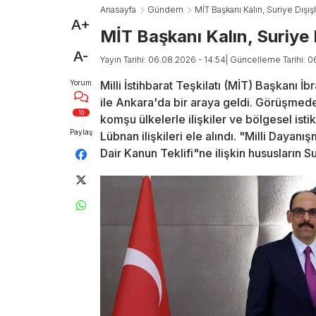
Anasayfa
Gündem
MİT Başkanı Kalın, Suriye Dışiş
A+
MİT Başkanı Kalın, Suriye 
A-
Yayın Tarihi: 06.08.2026 - 14:54
| Güncelleme Tarihi: 0
Yorum
Milli İstihbarat Teşkilatı (MİT) Başkanı İ
ile Ankara'da bir araya geldi. Görüşmede, T
10
komşu ülkelerle ilişkiler ve bölgesel is
Paylaş
Lübnan ilişkileri ele alındı. "Milli Day
Dair Kanun Teklifi"ne ilişkin hususların 