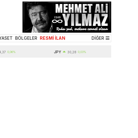
YASET
BÖLGELER
RESMİ İLAN
DİĞER
JPY
,06%
30,28
0,03%