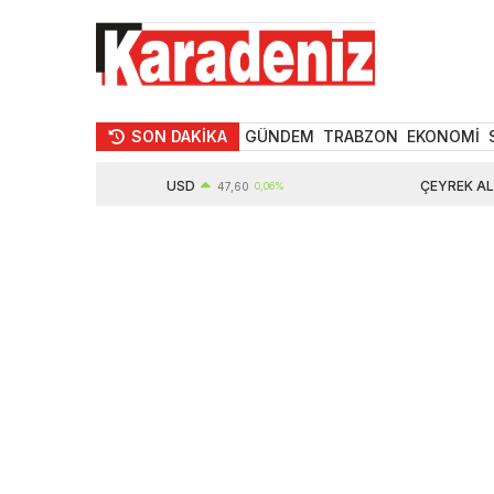
SON DAKİKA
GÜNDEM
TRABZON
EKONOMİ
USD
ÇEYREK ALTIN
47,60
0,06%