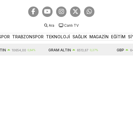
Ara
Canlı TV
SPOR
TRABZONSPOR
TEKNOLOJİ
SAĞLIK
MAGAZİN
EĞİTİM
Sİ
GRAM ALTIN
GBP
10654,00
0,84%
6513,67
0,27%
64,37
0