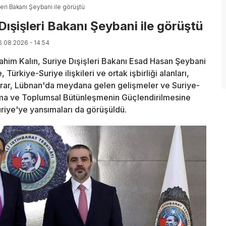
leri Bakanı Şeybani ile görüştü
Dışişleri Bakanı Şeybani ile görüştü
6.08.2026 - 14:54
brahim Kalın, Suriye Dışişleri Bakanı Esad Hasan Şeybani
ürkiye-Suriye ilişkileri ve ortak işbirliği alanları,
tikrar, Lübnan'da meydana gelen gelişmeler ve Suriye-
anışma ve Toplumsal Bütünleşmenin Güçlendirilmesine
Suriye'ye yansımaları da görüşüldü.