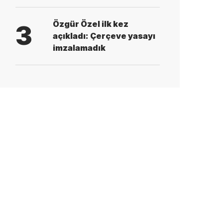
Özgür Özel ilk kez
3
açıkladı: Çerçeve yasayı
imzalamadık