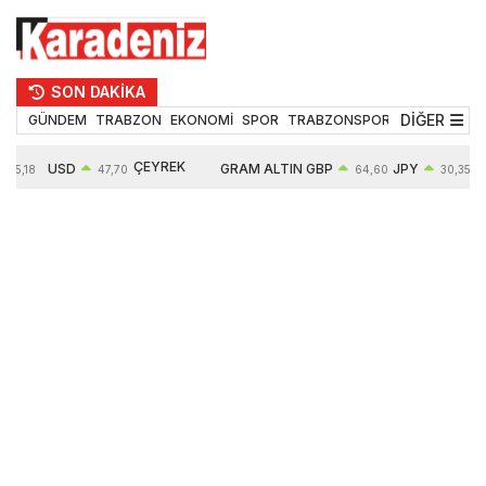
SON DAKİKA
DİĞER
GÜNDEM
TRABZON
EKONOMİ
SPOR
TRABZONSPOR
TEKNOLOJİ
ÇEYREK
USD
GRAM ALTIN
GBP
JPY
55,18
47,70
64,60
30,35
ALTIN
0,16%
6652,76
0,38%
0,54%
10909,00
2,47%
2,60%