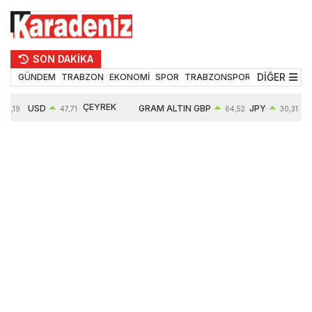
SON DAKİKA
DİĞER
GÜNDEM
TRABZON
EKONOMİ
SPOR
TRABZONSPOR
TEKNOLOJİ
ÇEYREK
USD
GRAM ALTIN
GBP
JPY
55,19
47,71
64,52
30,31
ALTIN
0,18%
6660,55
0,27%
0,39%
10903,00
2,59%
2,54%