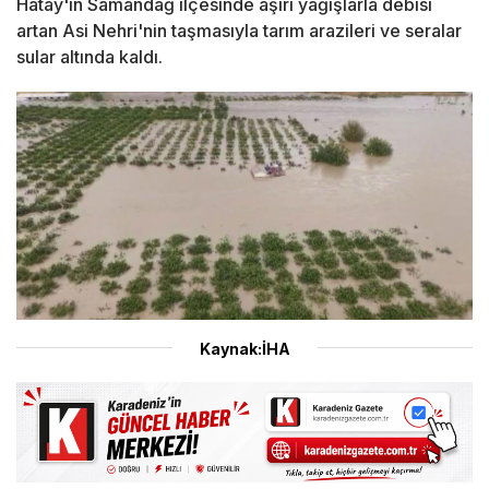
Hatay'ın Samandağ ilçesinde aşırı yağışlarla debisi
artan Asi Nehri'nin taşmasıyla tarım arazileri ve seralar
sular altında kaldı.
Kaynak:İHA