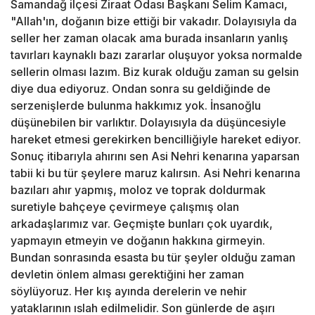
Samandağ ilçesi Ziraat Odası Başkanı Selim Kamacı,
"Allah'ın, doğanın bize ettiği bir vakadır. Dolayısıyla da
seller her zaman olacak ama burada insanların yanlış
tavırları kaynaklı bazı zararlar oluşuyor yoksa normalde
sellerin olması lazım. Biz kurak olduğu zaman su gelsin
diye dua ediyoruz. Ondan sonra su geldiğinde de
serzenişlerde bulunma hakkımız yok. İnsanoğlu
düşünebilen bir varlıktır. Dolayısıyla da düşüncesiyle
hareket etmesi gerekirken bencilliğiyle hareket ediyor.
Sonuç itibarıyla ahırını sen Asi Nehri kenarına yaparsan
tabii ki bu tür şeylere maruz kalırsın. Asi Nehri kenarına
bazıları ahır yapmış, moloz ve toprak doldurmak
suretiyle bahçeye çevirmeye çalışmış olan
arkadaşlarımız var. Geçmişte bunları çok uyardık,
yapmayın etmeyin ve doğanın hakkına girmeyin.
Bundan sonrasında esasta bu tür şeyler olduğu zaman
devletin önlem alması gerektiğini her zaman
söylüyoruz. Her kış ayında derelerin ve nehir
yataklarının ıslah edilmelidir. Son günlerde de aşırı