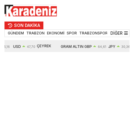
SON DAKİKA
DİĞER
GÜNDEM
TRABZON
EKONOMİ
SPOR
TRABZONSPOR
TEKNOLOJİ
ÇEYREK
USD
GRAM ALTIN
GBP
JPY
55,16
47,70
64,61
30,36
ALTIN
0,16%
6657,03
0,41%
0,56%
10909,00
2,53%
2,60%