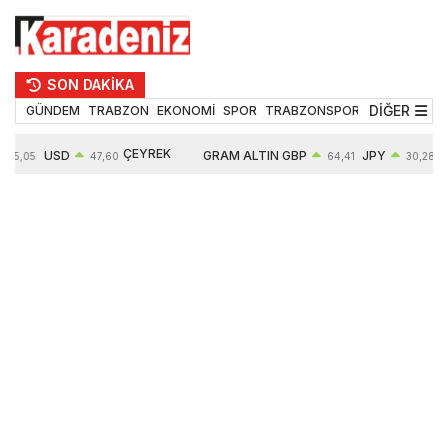
SON DAKİKA
DİĞER
GÜNDEM
TRABZON
EKONOMİ
SPOR
TRABZONSPOR
TEKNOLOJİ
ÇEYREK
USD
GRAM ALTIN
GBP
JPY
55,05
47,60
64,41
30,28
ALTIN
0,06%
6532,72
0,13%
0,01%
10683,00
0,56%
1,12%