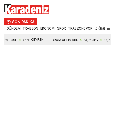
SON DAKİKA
DİĞER
GÜNDEM
TRABZON
EKONOMİ
SPOR
TRABZONSPOR
TEKNOLOJİ
ÇEYREK
USD
GRAM ALTIN
GBP
JPY
55,19
47,71
64,52
30,31
ALTIN
0,18%
6660,55
0,27%
0,39%
10903,00
2,59%
2,54%