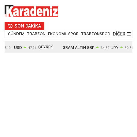
SON DAKİKA
DİĞER
GÜNDEM
TRABZON
EKONOMİ
SPOR
TRABZONSPOR
TEKNOLOJİ
ÇEYREK
USD
GRAM ALTIN
GBP
JPY
55,19
47,71
64,52
30,31
ALTIN
0,18%
6660,55
0,27%
0,39%
10903,00
2,59%
2,54%