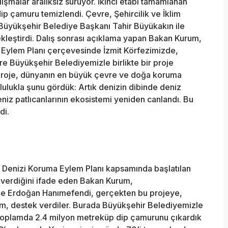
ışmalar aralıksız sürüyor. İkinci etabı tamamlanan
p çamuru temizlendi. Çevre, Şehircilik ve İklim
 Büyükşehir Belediye Başkanı Tahir Büyükakın ile
ekleştirdi. Dalış sonrası açıklama yapan Bakan Kurum,
 Eylem Planı çerçevesinde İzmit Körfezimizde,
e Büyükşehir Belediyemizle birlikte bir proje
 proje, dünyanın en büyük çevre ve doğa koruma
ulukla şunu gördük: Artık denizin dibinde deniz
deniz patlıcanlarının ekosistemi yeniden canlandı. Bu
di.
a Denizi Koruma Eylem Planı kapsamında başlatılan
r verdiğini ifade eden Bakan Kurum,
ne Erdoğan Hanımefendi, gerçekten bu projeye,
m, destek verdiler. Burada Büyükşehir Belediyemizle
pta toplamda 2.4 milyon metreküp dip çamurunu çıkardık