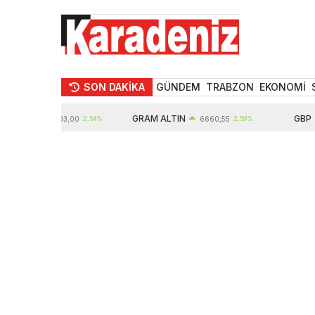
SON DAKİKA
GÜNDEM
TRABZON
EKONOMİ
IN
GRAM ALTIN
GBP
10903,00
2,54%
6660,55
2,59%
64,