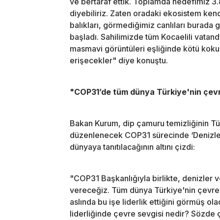
ve bertaraf ettik. Toplamda hedefimiz 3
diyebiliriz. Zaten oradaki ekosistem ke
balıkları, görmediğimiz canlıları burad
başladı. Sahilimizde tüm Kocaelili vatan
masmavi görüntüleri eşliğinde kötü koku
erişecekler" diye konuştu.
"COP31’de tüm dünya Türkiye'nin çevr
Bakan Kurum, dip çamuru temizliğinin Tür
düzenlenecek COP31 sürecinde ‘Denizler
dünyaya tanıtılacağının altını çizdi:
"COP31 Başkanlığıyla birlikte, denizler 
vereceğiz. Tüm dünya Türkiye'nin çevre k
aslında bu işe liderlik ettiğini görmüş
liderliğinde çevre sevgisi nedir? Sözde çe