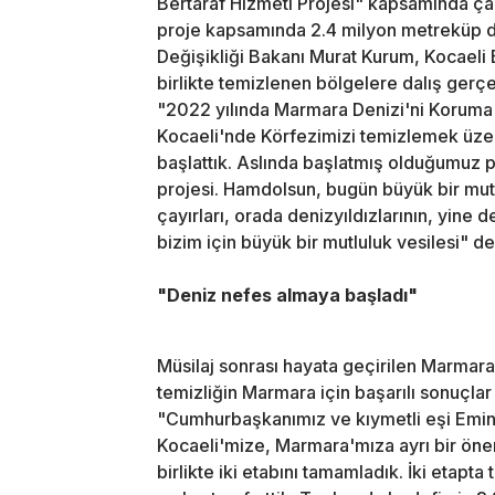
Bertaraf Hizmeti Projesi" kapsamında çal
proje kapsamında 2.4 milyon metreküp di
Değişikliği Bakanı Murat Kurum, Kocaeli
birlikte temizlenen bölgelere dalış gerç
"2022 yılında Marmara Denizi'ni Koruma
Kocaeli'nde Körfezimizi temizlemek üzer
başlattık. Aslında başlatmış olduğumuz
projesi. Hamdolsun, bugün büyük bir mutl
çayırları, orada denizyıldızlarının, yine 
bizim için büyük bir mutluluk vesilesi" de
"Deniz nefes almaya başladı"
Müsilaj sonrası hayata geçirilen Marmar
temizliğin Marmara için başarılı sonuçla
"Cumhurbaşkanımız ve kıymetli eşi Emi
Kocaeli'mize, Marmara'mıza ayrı bir öne
birlikte iki etabını tamamladık. İki eta