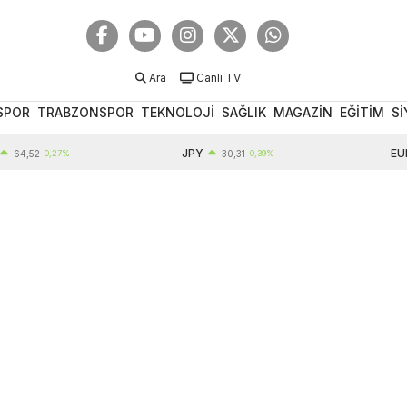
Ara
Canlı TV
SPOR
TRABZONSPOR
TEKNOLOJİ
SAĞLIK
MAGAZİN
EĞİTİM
Sİ
JPY
EUR
52
0,27%
30,31
0,39%
5