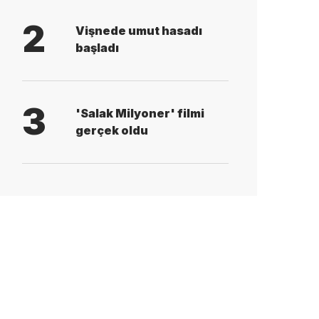
2
Vişnede umut hasadı
başladı
3
'Salak Milyoner' filmi
gerçek oldu