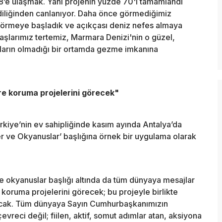
.8’e ulaşmak. Yani projenin yüzde 70'i tamamlandı
ndiliğinden canlanıyor. Daha önce görmediğimiz
a görmeye başladık ve açıkçası deniz nefes almaya
daşlarımız tertemiz, Marmara Denizi'nin o güzel,
ların olmadığı bir ortamda gezme imkanına
e koruma projelerini görecek"
kiye’nin ev sahipliğinde kasım ayında Antalya’da
 ve Okyanuslar’ başlığına örnek bir uygulama olarak
ve okyanuslar başlığı altında da tüm dünyaya mesajlar
oruma projelerini görecek; bu projeyle birlikte
 olacak. Tüm dünyaya Sayın Cumhurbaşkanımızın
vreci değil; fiilen, aktif, somut adımlar atan, aksiyona