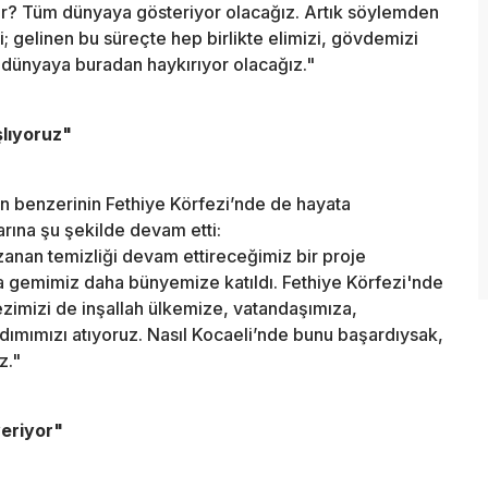
lur? Tüm dünyaya gösteriyor olacağız. Artık söylemden
; gelinen bu süreçte hep birlikte elimizi, gövdemizi
 dünyaya buradan haykırıyor olacağız."
lıyoruz"
in benzerinin Fethiye Körfezi’nde de hayata
rına şu şekilde devam etti:
zanan temizliği devam ettireceğimiz bir proje
ma gemimiz daha bünyemize katıldı. Fethiye Körfezi'nde
zimizi de inşallah ülkemize, vatandaşımıza,
adımımızı atıyoruz. Nasıl Kocaeli’nde bunu başardıysak,
z."
eriyor"