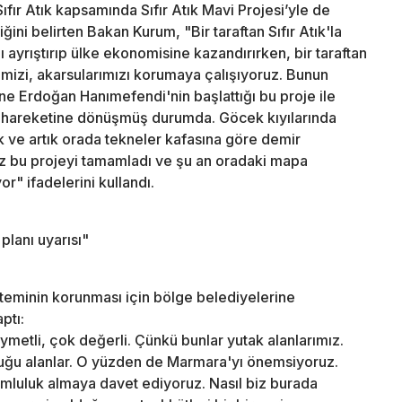
ır Atık kapsamında Sıfır Atık Mavi Projesi’yle de
ini belirten Bakan Kurum, "Bir taraftan Sıfır Atık'la
ayrıştırıp ülke ekonomisine kazandırırken, bir taraftan
erimizi, akarsularımızı korumaya çalışıyoruz. Bunun
e Erdoğan Hanımefendi'nin başlattığı bu proje ile
e hareketine dönüşmüş durumda. Göcek kıyılarında
k ve artık orada tekneler kafasına göre demir
z bu projeyi tamamladı ve şu an oradaki mapa
r" ifadelerini kullandı.
lanı uyarısı"
eminin korunması için bölge belediyelerine
ptı:
ymetli, çok değerli. Çünkü bunlar yutak alanlarımız.
lduğu alanlar. O yüzden de Marmara'yı önemsiyoruz.
mluluk almaya davet ediyoruz. Nasıl biz burada