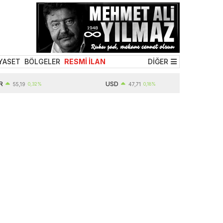
YASET
BÖLGELER
RESMİ İLAN
DİĞER
USD
5,19
0,32%
47,71
0,18%