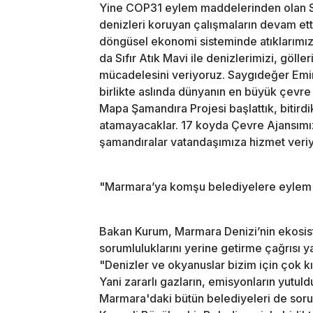
Yine COP31 eylem maddelerinden olan Sıf
denizleri koruyan çalışmaların devam ettiğ
döngüsel ekonomi sisteminde atıklarımızı 
da Sıfır Atık Mavi ile denizlerimizi, göll
mücadelesini veriyoruz. Saygıdeğer Emin
birlikte aslında dünyanın en büyük çevr
Mapa Şamandıra Projesi başlattık, bitirdi
atamayacaklar. 17 koyda Çevre Ajansımı
şamandıralar vatandaşımıza hizmet veriyo
"Marmara’ya komşu belediyelere eylem p
Bakan Kurum, Marmara Denizi’nin ekosist
sorumluluklarını yerine getirme çağrısı ya
"Denizler ve okyanuslar bizim için çok kı
Yani zararlı gazların, emisyonların yutu
Marmara'daki bütün belediyeleri de soru