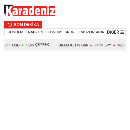
SON DAKİKA
DİĞER
GÜNDEM
TRABZON
EKONOMİ
SPOR
TRABZONSPOR
TEKNOLOJİ
ÇEYREK
USD
GRAM ALTIN
GBP
JPY
55,07
47,60
64,29
30,26
ALTIN
0,06%
6522,60
-0,07%
-0,07%
10607,00
0,41%
0,40%