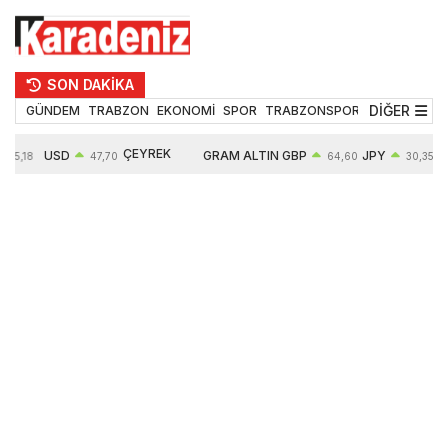
SON DAKİKA
DİĞER
GÜNDEM
TRABZON
EKONOMİ
SPOR
TRABZONSPOR
TEKNOLOJİ
ÇEYREK
USD
GRAM ALTIN
GBP
JPY
55,18
47,70
64,60
30,35
ALTIN
0,16%
6652,76
0,38%
0,54%
10909,00
2,47%
2,60%