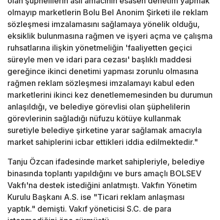
olan şüphelilerin asıl amacının esasen denetim yapmak
olmayıp marketlerin Bolu Bel Anonim Şirketi ile reklam
sözleşmesi imzalamasını sağlamaya yönelik olduğu,
eksiklik bulunmasına rağmen ve işyeri açma ve çalışma
ruhsatlarına ilişkin yönetmeliğin 'faaliyetten geçici
süreyle men ve idari para cezası' başlıklı maddesi
gereğince ikinci denetimi yapması zorunlu olmasına
rağmen reklam sözleşmesi imzalamayı kabul eden
marketlerini ikinci kez denetlememesinden bu durumun
anlaşıldığı, ve belediye görevlisi olan şüphelilerin
görevlerinin sağladığı nüfuzu kötüye kullanmak
suretiyle belediye şirketine yarar sağlamak amacıyla
market sahiplerini icbar ettikleri iddia edilmektedir."
Tanju Özcan ifadesinde market sahipleriyle, belediye
binasında toplantı yapıldığını ve burs amaçlı BOLSEV
Vakfı'na destek istediğini anlatmıştı. Vakfın Yönetim
Kurulu Başkanı A.S. ise "Ticari reklam anlaşması
yaptık." demişti. Vakıf yöneticisi S.C. de para