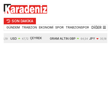
SON DAKİKA
DİĞER
GÜNDEM
TRABZON
EKONOMİ
SPOR
TRABZONSPOR
TEKNOLOJİ
ÇEYREK
USD
GRAM ALTIN
GBP
JPY
55,19
47,72
64,54
30,18
ALTIN
0,02%
6675,95
0,02%
-0,41%
10914,00
0,23%
2,64%