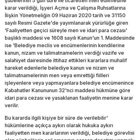
şubelerinin 5 gün süre ile ticaretten men edilmesine
karar verildiği, İşyeri Açma ve Çalışma Ruhsatlarına
İlişkin Yönetmeliğin 09 Haziran 2020 tarih ve 31150
sayılı Resmi Gazete'de yayımlanarak yürürlüğe giren
'Faaliyetten geçici süreyle men ve idari para cezası'
başlıklı maddesi ve 1608 sayılı Kanun'un 1. Maddesinde
ise 'Belediye meclis ve encümenlerinin kendilerine
kanun, nizam ve talimatnamelerin verdiği vazife ve
salahiyet dairesinde ittihaz ettikleri kararlara muhalif
hareket edenlerle belediye kanun ve nizam ve
talimatnamelerinin men veya emrettiği fiilleri
işleyenlere veya yapmayanlara belediye encümenince
Kabahatler Kanununun 32'nci maddesi hükmüne göre
idari para cezası ve yasaklanan faaliyetin menine karar
verilir.
Bu kararda ilgili kişiye bir süre de verilebilir'
hükümlerine açıkça aykırı olarak hukuka aykırı
faaliyetten men kararlarının verildiği, belediye görevlisi