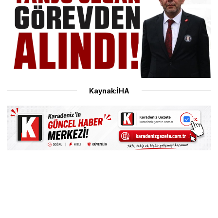
Kaynak:İHA