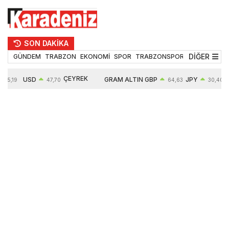
SON DAKİKA
DİĞER
GÜNDEM
TRABZON
EKONOMİ
SPOR
TRABZONSPOR
TEKNOLOJİ
ÇEYREK
USD
GRAM ALTIN
GBP
JPY
55,19
47,70
64,63
30,40
ALTIN
0,15%
6663,64
0,44%
0,70%
10914,00
2,63%
2,64%