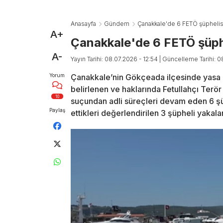
Anasayfa
Gündem
Çanakkale'de 6 FETÖ şüphelisi
A+
Çanakkale'de 6 FETÖ şüphe
A-
Yayın Tarihi: 08.07.2026 - 12:54
| Güncelleme Tarihi: 0
Yorum
Çanakkale’nin Gökçeada ilçesinde yasa dış
belirlenen ve haklarında Fetullahçı Terö
10
suçundan adli süreçleri devam eden 6 şüph
Paylaş
ettikleri değerlendirilen 3 şüpheli yakala