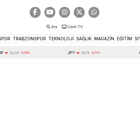
Ara
Canlı TV
SPOR
TRABZONSPOR
TEKNOLOJİ
SAĞLIK
MAGAZİN
EĞİTİM
Sİ
JPY
EUR
4,29
-0,09%
30,19
-0,01%