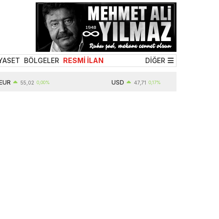
YASET
BÖLGELER
RESMİ İLAN
DİĞER
USD
55,02
0,00%
47,71
0,17%