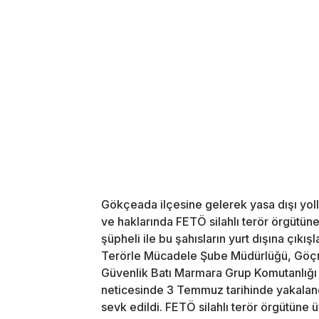
Gökçeada ilçesine gelerek yasa dışı yollar
ve haklarında FETÖ silahlı terör örgütü
şüpheli ile bu şahısların yurt dışına çıkış
Terörle Mücadele Şube Müdürlüğü, Göçm
Güvenlik Batı Marmara Grup Komutanlığı e
neticesinde 3 Temmuz tarihinde yakalandı
sevk edildi. FETÖ silahlı terör örgütüne