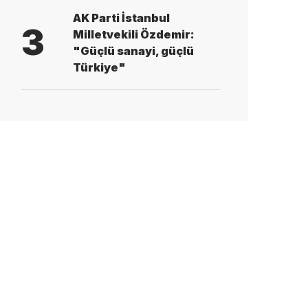
AK Parti İstanbul
3
Milletvekili Özdemir:
"Güçlü sanayi, güçlü
Türkiye"