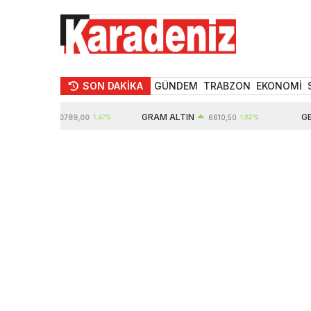
SON DAKİKA
GÜNDEM
TRABZON
EKONOMİ
LTIN
GRAM ALTIN
GBP
10789,00
1,47%
6610,50
1,82%
6