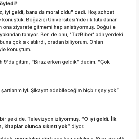
söyledi?
z, iyi geldi, bana da moral oldu” dedi. Hoş sohbet
ne konuştuk. Boğaziçi Üniversitesi'nde ilk tutuklanan
m ona ziyarete gitmemi hep anlatıyormuş. Doğu ile
 yakından tanıyor. Ben de onu, 'TuzBiber' adlı yerdeki
una çok sık atılırdı, oradan biliyorum. Onları
yle konuştum.
ah 9'da gittim, “Biraz erken geldik” dedim. “Çok
e şartlarım iyi. Şikayet edebileceğim hiçbir şey yok”
 bir şekilde. Televizyon izliyormuş.
“O iyi geldi. İlk
 kitaplar olunca sıkıntı yok”
diyor.
haldeki görüntüleri dört-beş kez çekilmiş. Size söz etti