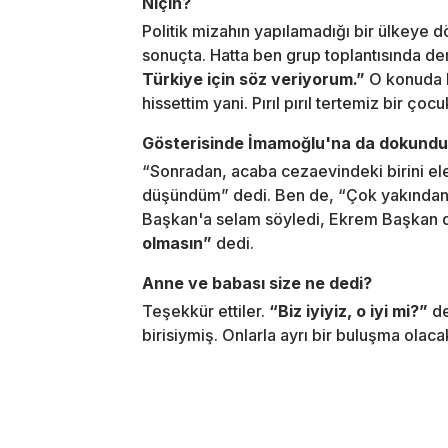
Niçin?
Politik mizahın yapılamadığı bir ülkeye d
sonuçta. Hatta ben grup toplantısında d
Türkiye için söz veriyorum.”
O konuda b
hissettim yani. Pırıl pırıl tertemiz bir çocu
Gösterisinde İmamoğlu'na da dokunduru
“Sonradan, acaba cezaevindeki birini e
düşündüm” dedi. Ben de, “Çok yakından 
Başkan'a selam söyledi, Ekrem Başkan 
olmasın”
dedi.
Anne ve babası size ne dedi?
Teşekkür ettiler.
“Biz iyiyiz, o iyi mi?”
de
birisiymiş. Onlarla ayrı bir buluşma olac