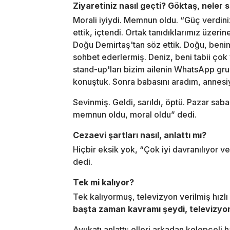
Ziyaretiniz nasıl geçti? Göktaş, neler 
Morali iyiydi. Memnun oldu. “Güç verdini
ettik, içtendi. Ortak tanıdıklarımız üzeri
Doğu Demirtaş'tan söz ettik. Doğu, beni
sohbet ederlermiş. Deniz, beni tabii çok
stand-up'ları bizim ailenin WhatsApp grub
konuştuk. Sonra babasını aradım, annesi
Sevinmiş. Geldi, sarıldı, öptü. Pazar sab
memnun oldu, moral oldu” dedi.
Cezaevi şartları nasıl, anlattı mı?
Hiçbir eksik yok, “Çok iyi davranılıyor v
dedi.
Tek mi kalıyor?
Tek kalıyormuş, televizyon verilmiş hızlı
başta zaman kavramı şeydi, televizyon,
Avukatı anlattı; elleri arkadan kelepçeli 