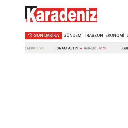
SON DAKİKA
GÜNDEM
TRABZON
EKONOMİ
TIN
GRAM ALTIN
GBP
10624,00
0,56%
6484,95
-0,17%
6