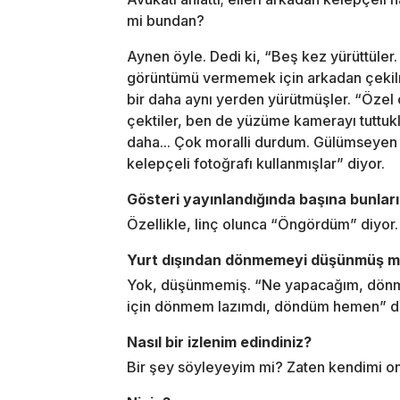
mi bundan?
Aynen öyle. Dedi ki, “Beş kez yürüttül
görüntümü vermemek için arkadan çekilmiş
bir daha aynı yerden yürütmüşler. “Özel 
çektiler, ben de yüzüme kamerayı tuttukl
daha... Çok moralli durdum. Gülümseyen 
kelepçeli fotoğrafı kullanmışlar” diyor.
Gösteri yayınlandığında başına bunlar
Özellikle, linç olunca “Öngördüm” diyor.
Yurt dışından dönmemeyi düşünmüş 
Yok, düşünmemiş. “Ne yapacağım, dönm
için dönmem lazımdı, döndüm hemen” di
Nasıl bir izlenim edindiniz?
Bir şey söyleyeyim mi? Zaten kendimi o