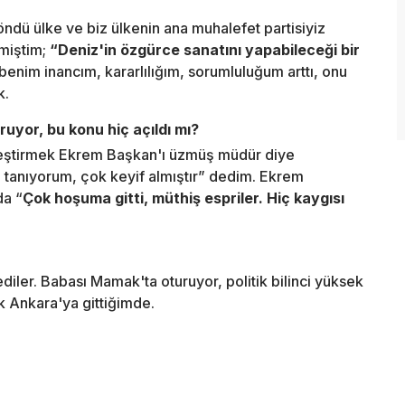
öndü ülke ve biz ülkenin ana muhalefet partisiyiz
emiştim;
“Deniz'in özgürce sanatını yapabileceği bir
enim inancım, kararlılığım, sorumluluğum arttı, onu
k.
yor, bu konu hiç açıldı mı?
leştirmek Ekrem Başkan'ı üzmüş müdür diye
tanıyorum, çok keyif almıştır” dedim. Ekrem
da “
Çok hoşuma gitti, müthiş espriler. Hiç kaygısı
diler. Babası Mamak'ta oturuyor, politik bilinci yüksek
ak Ankara'ya gittiğimde.