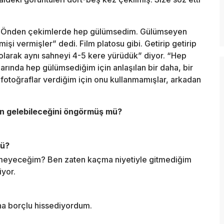
er. Önden çekimlerde hep gülümsedim. Gülümseyen
i vermişler” dedi. Film platosu gibi. Getirip getirip
olarak aynı sahneyi 4-5 kere yürüdük” diyor. “Hep
arında hep gülümsediğim için anlaşılan bir daha, bir
fotoğraflar verdiğim için onu kullanmamışlar, arkadan
ın gelebileceğini öngörmüş mü?
mü?
eyeceğim? Ben zaten kaçma niyetiyle gitmediğim
yor.
na borçlu hissediyordum.