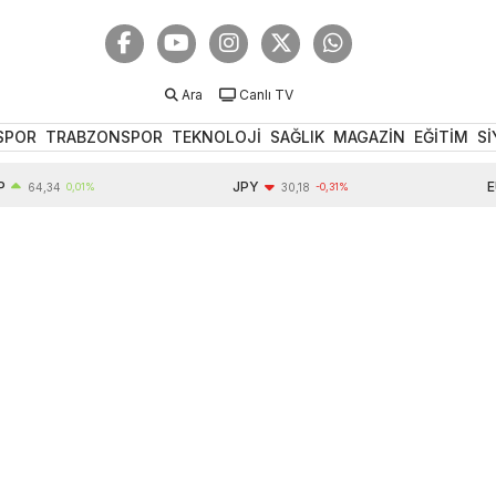
Ara
Canlı TV
SPOR
TRABZONSPOR
TEKNOLOJİ
SAĞLIK
MAGAZİN
EĞİTİM
Sİ
JPY
EUR
4,34
0,01%
30,18
-0,31%