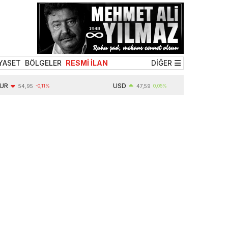
YASET
BÖLGELER
RESMİ İLAN
DİĞER
USD
54,95
-0,11%
47,59
0,05%