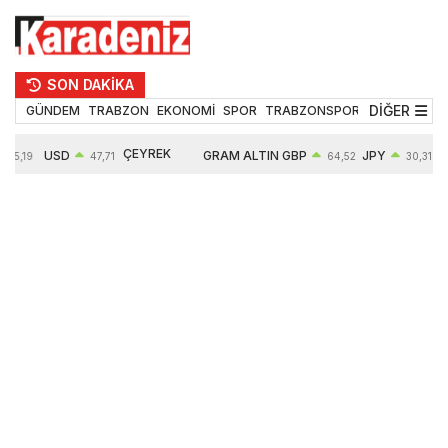
SON DAKİKA
DİĞER
GÜNDEM
TRABZON
EKONOMİ
SPOR
TRABZONSPOR
TEKNOLOJİ
ÇEYREK
USD
GRAM ALTIN
GBP
JPY
55,19
47,71
64,52
30,31
ALTIN
0,18%
6660,55
0,27%
0,39%
10903,00
2,59%
2,54%