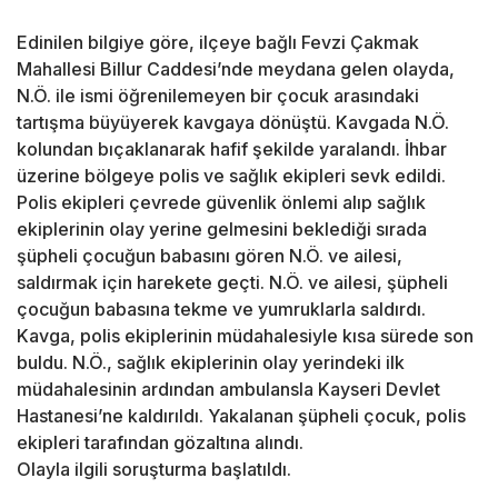
Edinilen bilgiye göre, ilçeye bağlı Fevzi Çakmak
Mahallesi Billur Caddesi’nde meydana gelen olayda,
N.Ö. ile ismi öğrenilemeyen bir çocuk arasındaki
tartışma büyüyerek kavgaya dönüştü. Kavgada N.Ö.
kolundan bıçaklanarak hafif şekilde yaralandı. İhbar
üzerine bölgeye polis ve sağlık ekipleri sevk edildi.
Polis ekipleri çevrede güvenlik önlemi alıp sağlık
ekiplerinin olay yerine gelmesini beklediği sırada
şüpheli çocuğun babasını gören N.Ö. ve ailesi,
saldırmak için harekete geçti. N.Ö. ve ailesi, şüpheli
çocuğun babasına tekme ve yumruklarla saldırdı.
Kavga, polis ekiplerinin müdahalesiyle kısa sürede son
buldu. N.Ö., sağlık ekiplerinin olay yerindeki ilk
müdahalesinin ardından ambulansla Kayseri Devlet
Hastanesi’ne kaldırıldı. Yakalanan şüpheli çocuk, polis
ekipleri tarafından gözaltına alındı.
Olayla ilgili soruşturma başlatıldı.