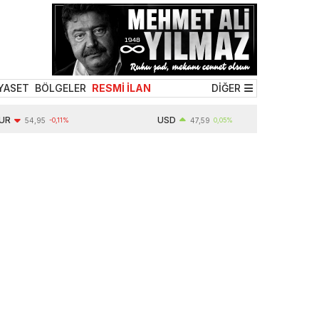
YASET
BÖLGELER
RESMİ İLAN
DİĞER
USD
54,95
-0,11%
47,59
0,05%