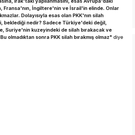
sına, Irak'taki yapılanmasını, esas Avrupa'daki
 Fransa'nın, İngiltere'nin ve İsrail'in elinde. Onlar
kmazlar. Dolayısıyla esas olan PKK'nın silah
, beklediği nedir? Sadece Türkiye'deki değil,
 de, Suriye'nin kuzeyindeki de silah bırakacak ve
. Bu olmadıktan sonra PKK silah bırakmış olmaz"
diye