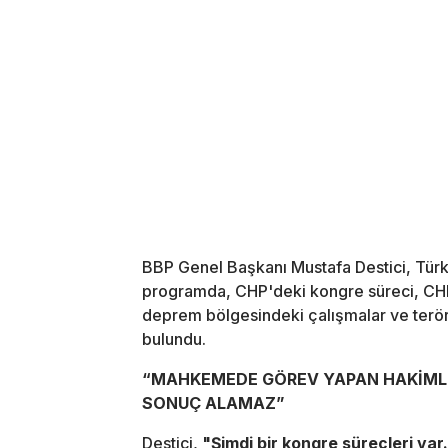
BBP Genel Başkanı Mustafa Destici, Türki
programda, CHP'deki kongre süreci, CHP
deprem bölgesindeki çalışmalar ve terör 
bulundu.
“MAHKEMEDE GÖREV YAPAN HAKİMLE
SONUÇ ALAMAZ”
Destici,
"Şimdi bir kongre süreçleri var.