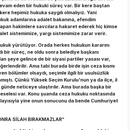
devam eden bir hukuki süreç var. Bir kere baştan
 kere hepimiz hukuka saygılı olmalıyız. Yani
kuk adamlarına adalet bakanına, efendim
pan hakimlere savcılara hakaret ederek hiç kimse
alet sistemimize, yargı sistemimize zarar verir.
en hukuk yürütüyor. Orada herkes hukukun kararını
ı bir süreç, ne oldu sonra belediye başkanı
olan şeye gelince de bir siyasi partiler yasası var,
ğerlendirilir. Ama tabi burada birde işin ceza kısmı
en bölümler olsaydı, seçimle ilgili bir usulsüzlük
nmıştı. Çünkü Yüksek Seçim Kurulu'nun ya da ilçe, il
ki günde neticeye ulaştırılır. Ama burada başka bir
meselesi var. Konu şuanda ceza hukuku noktasında
 Dolayısıyla yine onun sonucunu da bende Cumhuriyet
ONRA SİLAH BIRAKMAZLAR”