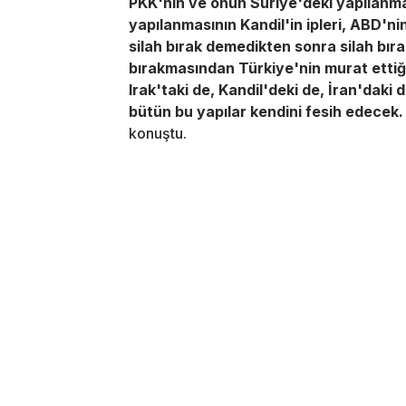
PKK'nın ve onun Suriye'deki yapılanma
yapılanmasının Kandil'in ipleri, ABD'nin,
silah bırak demedikten sonra silah bıra
bırakmasından Türkiye'nin murat ettiği
Irak'taki de, Kandil'deki de, İran'daki
bütün bu yapılar kendini fesih edecek
konuştu.