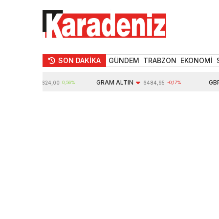
SON DAKİKA
GÜNDEM
TRABZON
EKONOMİ
TIN
GRAM ALTIN
GBP
10624,00
0,56%
6484,95
-0,17%
6