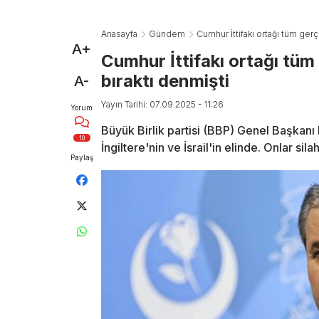
Anasayfa
Gündem
Cumhur İttifakı ortağı tüm gerçe
A+
Cumhur İttifakı ortağı tüm 
bıraktı denmişti
A-
Yayın Tarihi: 07.09.2025 - 11:26
Yorum
Büyük Birlik partisi (BBP) Genel Başkanı M
10
İngiltere'nin ve İsrail'in elinde. Onlar s
Paylaş