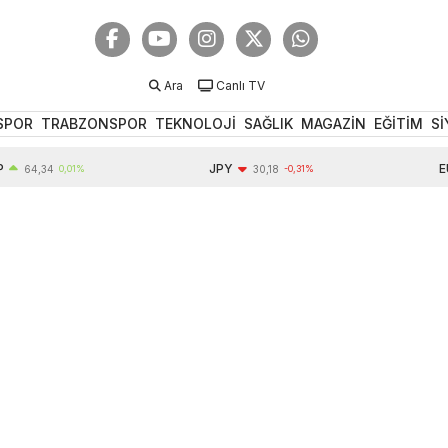
Ara
Canlı TV
SPOR
TRABZONSPOR
TEKNOLOJİ
SAĞLIK
MAGAZİN
EĞİTİM
Sİ
JPY
EUR
4,34
0,01%
30,18
-0,31%