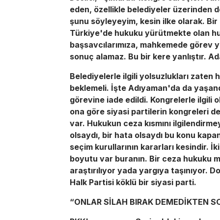
eden, özellikle belediyeler üzerinden 
şunu söyleyeyim, kesin ilke olarak. Bir
Türkiye'de hukuku yürütmekte olan hu
başsavcılarımıza, mahkemede görev ya
sonuç alamaz. Bu bir kere yanlıştır. Ad
Belediyelerle ilgili yolsuzlukları zat
beklemeli. İşte Adıyaman'da da yaşand
görevine iade edildi. Kongrelerle ilgili 
ona göre siyasi partilerin kongreleri de
var. Hukukun ceza kısmını ilgilendirmey
olsaydı, bir hata olsaydı bu konu kapa
seçim kurullarının kararları kesindir. İ
boyutu var buranın. Bir ceza hukuku 
araştırılıyor yada yargıya taşınıyor.
Halk Partisi köklü bir siyasi parti.
“ONLAR SİLAH BIRAK DEMEDİKTEN S