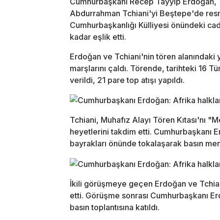
Cumhurbaşkanı Recep Tayyip Erdoğan, T
Abdurrahman Tchiani'yi Beştepe'de resmi
Cumhurbaşkanlığı Külliyesi önündeki cad
kadar eşlik etti.
Erdoğan ve Tchiani'nin tören alanındaki ye
marşlarını çaldı. Törende, tarihteki 16 T
verildi, 21 pare top atışı yapıldı.
Tchiani, Muhafız Alayı Tören Kıtası'nı "Me
heyetlerini takdim etti. Cumhurbaşkanı 
bayrakları önünde tokalaşarak basın men
İkili görüşmeye geçen Erdoğan ve Tchia
etti. Görüşme sonrası Cumhurbaşkanı Erd
basın toplantısına katıldı.