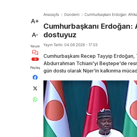
Anasayfa
Gündem
Cumhurbaşkanı Erdoğan: Afrika
A+
Cumhurbaşkanı Erdoğan: Af
dostuyuz
A-
Yayın Tarihi: 04.06.2026 - 17:03
Yorum
Cumhurbaşkanı Recep Tayyip Erdoğan, T
10
Abdurrahman Tchiani'yi Beştepe'de resmi 
Paylaş
gün dostu olarak Nijer’in kalkınma mücad