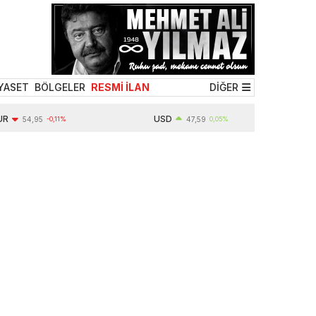
YASET
BÖLGELER
RESMİ İLAN
DİĞER
USD
54,95
-0,11%
47,59
0,05%