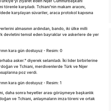
ürkiye'yi ziyaret eden Nijer Cumhurbaşkanı
 törenle karşıladı. Tchiani'nin makam aracını,
dede karşılayan süvariler, araca protokol kapısına
rlerini almasının ardından, bando, iki ülke milli
ürk devletini temsil eden bayraklar ve askerlere de yer
rhaba asker." diyerek selamladı. İki lider birbirlerine
Erdoğan ve Tchiani, merdivenlerde Türk ve Nijer
suplarına poz verdi.
ni, daha sonra heyetler arası görüşmeye başkanlık
oğan ve Tchiani, anlaşmaların imza töreni ve ortak