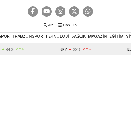
Ara
Canlı TV
SPOR
TRABZONSPOR
TEKNOLOJİ
SAĞLIK
MAGAZİN
EĞİTİM
Sİ
JPY
EUR
4,34
0,01%
30,18
-0,31%