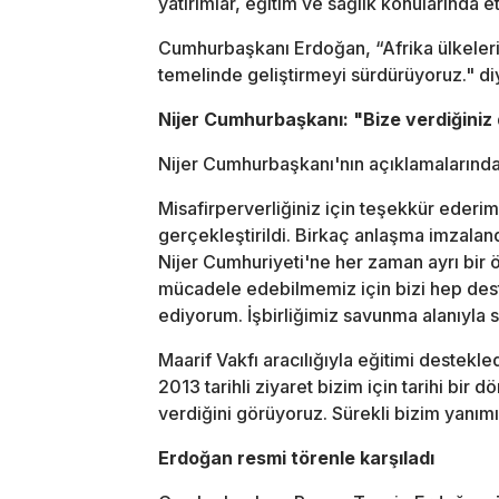
yatırımlar, eğitim ve sağlık konularında e
Cumhurbaşkanı Erdoğan, “Afrika ülkeleriyle
temelinde geliştirmeyi sürdürüyoruz." di
Nijer Cumhurbaşkanı: "Bize verdiğiniz
Nijer Cumhurbaşkanı'nın açıklamalarından
Misafirperverliğiniz için teşekkür ederim
gerçekleştirildi. Birkaç anlaşma imzalandı
Nijer Cumhuriyeti'ne her zaman ayrı bir
mücadele edebilmemiz için bizi hep dest
ediyorum. İşbirliğimiz savunma alanıyla sın
Maarif Vakfı aracılığıyla eğitimi destekled
2013 tarihli ziyaret bizim için tarihi bir
verdiğini görüyoruz. Sürekli bizim yanım
Erdoğan resmi törenle karşıladı