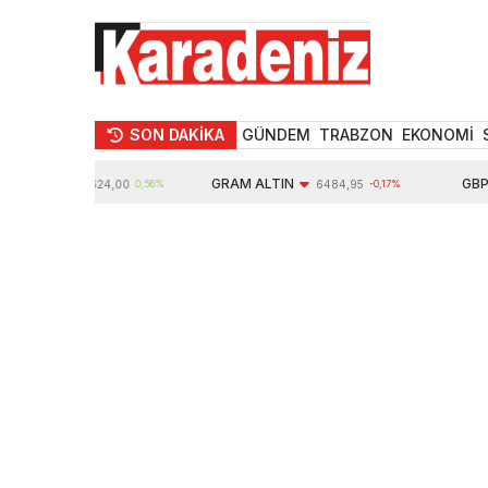
SON DAKİKA
GÜNDEM
TRABZON
EKONOMİ
LTIN
GRAM ALTIN
GBP
10624,00
0,56%
6484,95
-0,17%
6