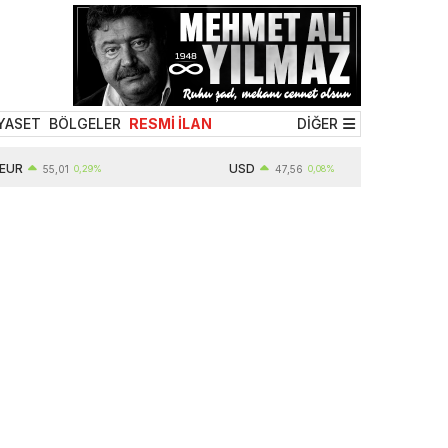
YASET
BÖLGELER
RESMİ İLAN
DİĞER
USD
55,01
0,29%
47,56
0,08%