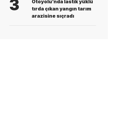
3
Otoyolu’nda lastik yüklü
tırda çıkan yangın tarım
arazisine sıçradı