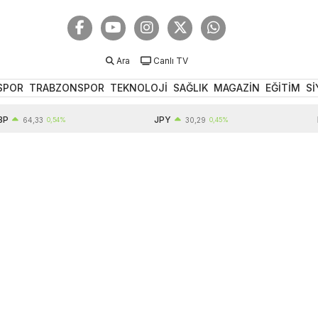
Ara
Canlı TV
SPOR
TRABZONSPOR
TEKNOLOJİ
SAĞLIK
MAGAZİN
EĞİTİM
Sİ
JPY
EUR
64,33
0,54%
30,29
0,45%