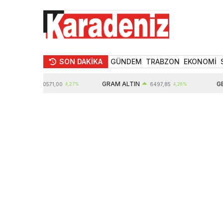
SON DAKİKA
GÜNDEM
TRABZON
EKONOMİ
ALTIN
GRAM ALTIN
GBP
10571,00
4,27%
6497,85
4,28%