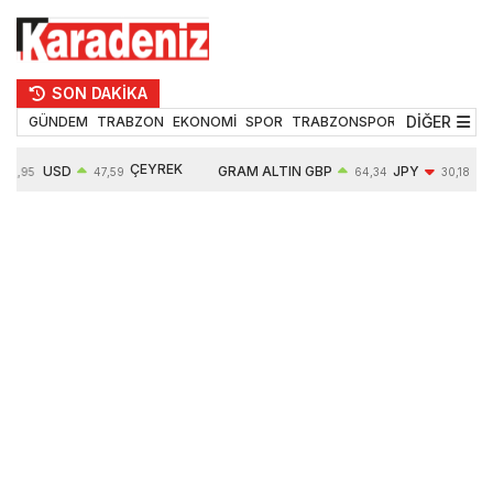
SON DAKİKA
DİĞER
GÜNDEM
TRABZON
EKONOMİ
SPOR
TRABZONSPOR
TEKNOLOJİ
ÇEYREK
USD
GRAM ALTIN
GBP
JPY
54,95
47,59
64,34
30,18
ALTIN
0,05%
6484,95
0,01%
-0,31%
10624,00
-0,17%
0,56%