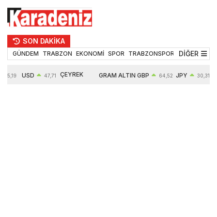
SON DAKİKA
DİĞER
GÜNDEM
TRABZON
EKONOMİ
SPOR
TRABZONSPOR
TEKNOLOJİ
ÇEYREK
USD
GRAM ALTIN
GBP
JPY
55,19
47,71
64,52
30,31
ALTIN
0,18%
6660,55
0,27%
0,39%
10903,00
2,59%
2,54%